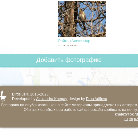
Райков Александр
22/12/2025
Добавить фотографию
Birds.uz
© 2015-2026
Developed by
Alexandra Khegay
, design by
Dina Adilova
Все права на опубликованные на сайте материалы принадлежат их авторам.
Обо всех ошибках при работе сайта просьба сообщать на почту:
khalex@bk.ru
ru
en
uz