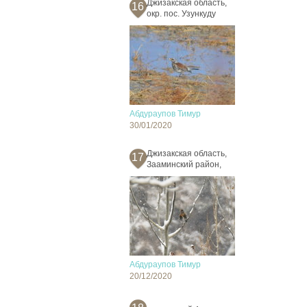
Джизакская область,
16
окр. пос. Узункуду
Абдураупов Тимур
30/01/2020
Джизакская область,
17
Зааминский район,
Абдураупов Тимур
20/12/2020