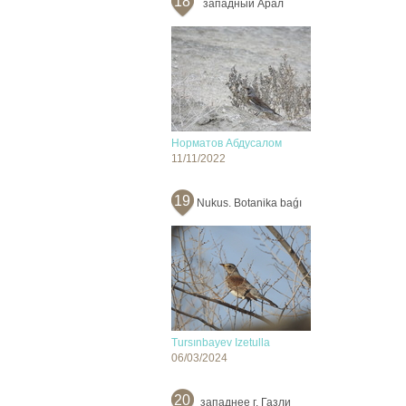
18
западный Арал
Норматов Абдусалом
11/11/2022
19
Nukus. Botanika baǵı
Tursınbayev Izetulla
06/03/2024
20
западнее г. Газли