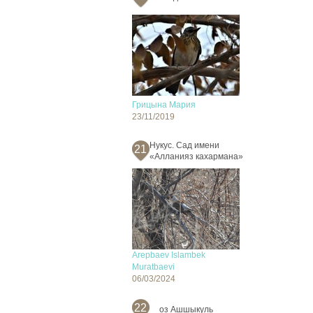
Грицына Мария
23/11/2019
Нукус. Сад имени
21
«Алланияз кахармана»
Arepbaev Islambek
Muratbaevi
06/03/2024
22
оз Ашшыкуль