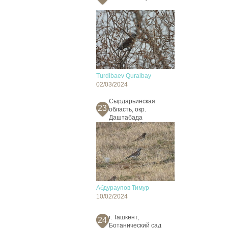
Turdibaev Quralbay
02/03/2024
Сырдарьинская
23
область, окр.
Даштабада
Абдураупов Тимур
10/02/2024
г. Ташкент,
24
Ботанический сад