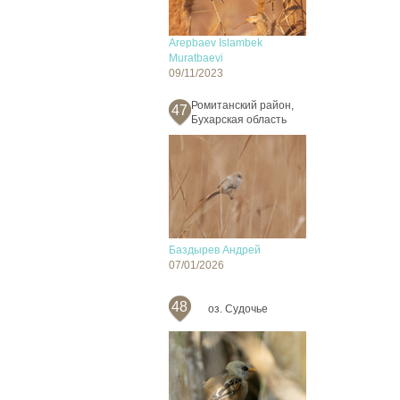
Arepbaev Islambek
Muratbaevi
09/11/2023
Ромитанский район,
47
Бухарская область
Баздырев Андрей
07/01/2026
48
оз. Судочье