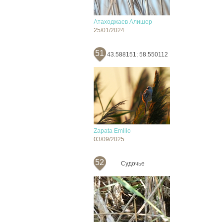
Атаходжаев Алишер
25/01/2024
51
43.588151; 58.550112
Zapata Emilio
03/09/2025
52
Судочье