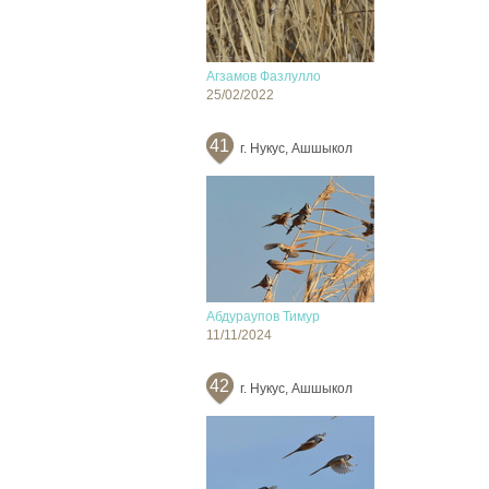
Агзамов Фазлулло
25/02/2022
41
г. Нукус, Ашшыкол
Абдураупов Тимур
11/11/2024
42
г. Нукус, Ашшыкол