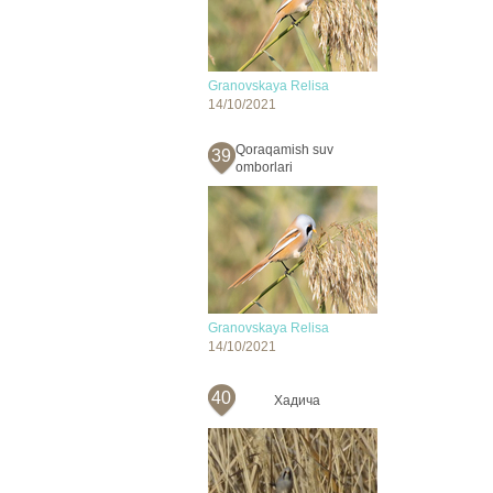
Granovskaya Relisa
14/10/2021
Qoraqamish suv
39
omborlari
Granovskaya Relisa
14/10/2021
40
Хадича