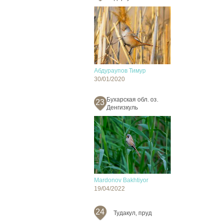
Абдураупов Тимур
30/01/2020
Бухарская обл. оз.
23
Денгизкуль
Mardonov Bakhtiyor
19/04/2022
24
Тудакул, пруд