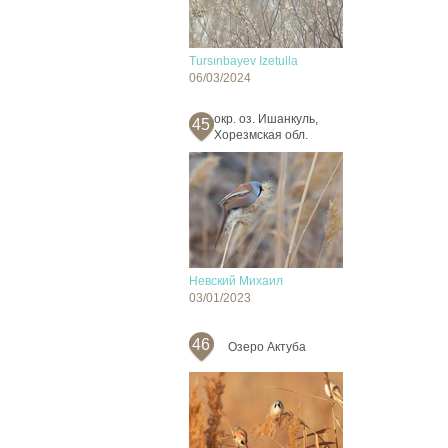
Tursınbayev Izetulla
06/03/2024
окр. оз. Ишанкуль,
45
Хорезмская обл.
Невский Михаил
03/01/2023
46
Озеро Актуба