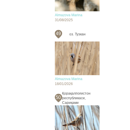
Almazova Marina
31/08/2025
49
оз. Тузкан
Almazova Marina
18/01/2026
Қорақалпоғистон
50
республикаси,
Сариқами