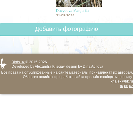
Davydova Margarita
31/08/2025
Добавить фотографию
Birds.uz
© 2015-2026
Developed by
Alexandra Khegay
, design by
Dina Adilova
Все права на опубликованные на сайте материалы принадлежат их авторам.
Обо всех ошибках при работе сайта просьба сообщать на почту:
khalex@bk.ru
ru
en
uz