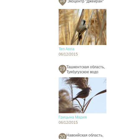
18
Экоцентр "Джейран"
Ten Anna
06/12/2015
Ташкентская область,
19
Туябугузское водо
Грицына Мария
06/12/2015
Навоийская область,
20