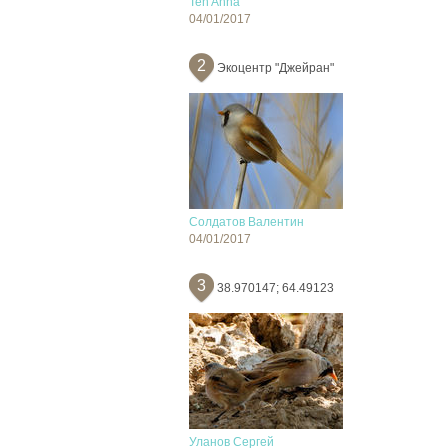
Ten Anna
04/01/2017
2
Экоцентр "Джейран"
Солдатов Валентин
04/01/2017
3
38.970147; 64.49123
Уланов Сергей