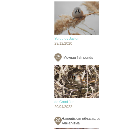
Yorqulov Javlon
29/12/2020
25
Moynaq fish ponds
de Groot Jan
20/04/2022
Навоийская область, оз.
26
Аяк-агитма