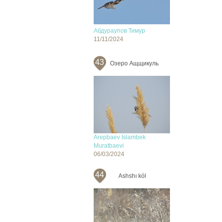
Абдураупов Тимур
11/11/2024
43
Озеро Ащщикуль
Arepbaev Islambek
Muratbaevi
06/03/2024
44
Ashshı kól