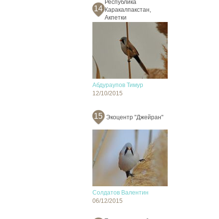
Республика
14
Каракалпакстан,
Акпетки
Абдураупов Тимур
12/10/2015
15
Экоцентр "Джейран"
Солдатов Валентин
06/12/2015