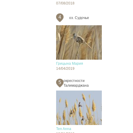
07/08/2018
4
оз. Судочье
Грицына Мария
14/04/2019
окрестности
5
Талимарджана
Ten Anna