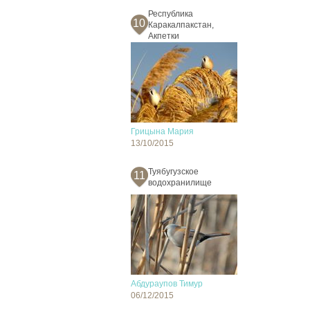
Республика
10
Каракалпакстан,
Акпетки
Грицына Мария
13/10/2015
Туябугузское
11
водохранилище
Абдураупов Тимур
06/12/2015