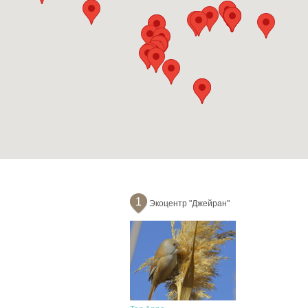
1
Экоцентр "Джейран"