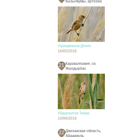
Кызылкумы, артезиа
Нуриджанов Денис
16/05/2016
Каракалпакия, оз.
21
Жалдырбас
Абдураупов Тимур
10/06/2016
Джизакская область,
22
Айдаркуль