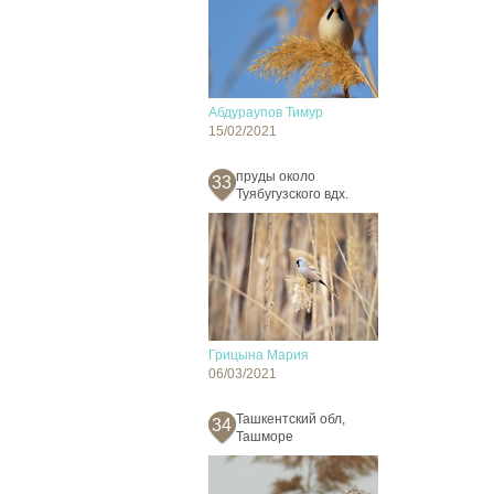
Абдураупов Тимур
15/02/2021
пруды около
33
Туябугузского вдх.
Грицына Мария
06/03/2021
Ташкентский обл,
34
Ташморе