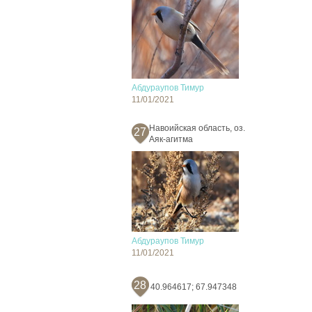
Абдураупов Тимур
11/01/2021
Навоийская область, оз.
27
Аяк-агитма
Абдураупов Тимур
11/01/2021
28
40.964617; 67.947348