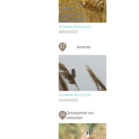
Агзамов Фазлулло
30/03/2022
37
Акпетки
Агзамов Фазлулло
31/03/2022
Qoraqamish suv
38
omborlari