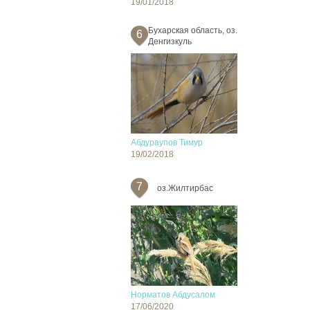
19/01/2018
Бухарская область, оз.
6
Денгизкуль
Абдураупов Тимур
19/02/2018
7
оз.Жилтирбас
Норматов Абдусалом
17/06/2020