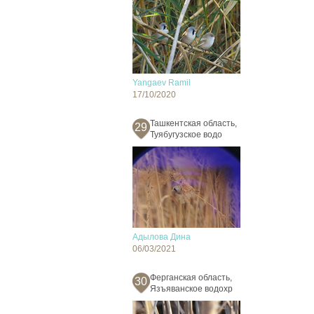
Yangaev Ramil
17/10/2020
Ташкентская область,
29
Туябугузское водо
Адылова Дина
06/03/2021
Ферганская область,
30
Язъяванское водохр