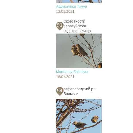
Абдураупов Тимур
12/01/2021
Окрестности
53
Карасуйского
водохранилища
Mardonov Bakhtiyor
16/01/2021
зафарабадский р-н
54
Балыкли