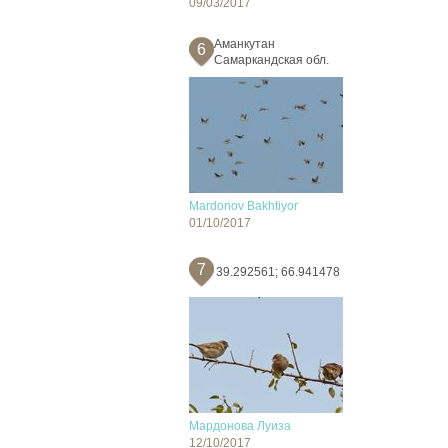
09/03/2017
Аманкутан
6
Самаркандская обл.
Mardonov Bakhtiyor
01/10/2017
7
39.292561; 66.941478
Мардонова Луиза
12/10/2017