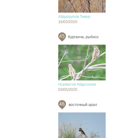
Абдураупов Тимур
16/03/2020
45
Курганча, рыбхоз
Норматов Абдусалом
03/05/2020
46
восточный арал