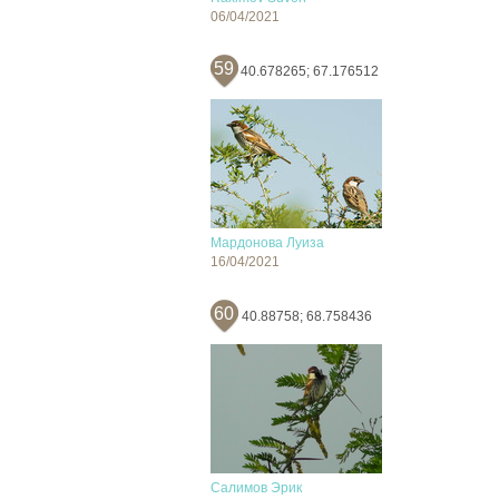
06/04/2021
59
40.678265; 67.176512
Мардонова Луиза
16/04/2021
60
40.88758; 68.758436
Салимов Эрик