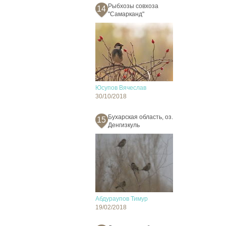
Рыбхозы совхоза
14
"Самарканд"
Юсупов Вячеслав
30/10/2018
Бухарская область, оз.
15
Денгизкуль
Абдураупов Тимур
19/02/2018