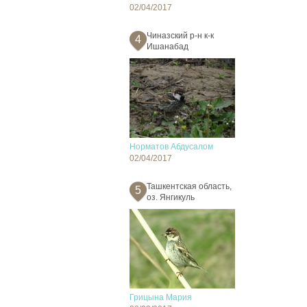
02/04/2017
Чиназский р-н к-к
4
Ишанабад
Норматов Абдусалом
02/04/2017
Ташкентская область,
5
оз. Янгикуль
Грицына Мария