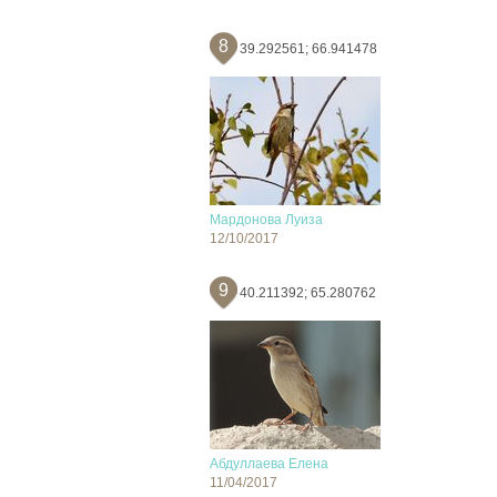
8
39.292561; 66.941478
Мардонова Луиза
12/10/2017
9
40.211392; 65.280762
Абдуллаева Елена
11/04/2017