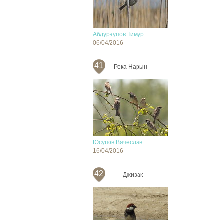
Абдураупов Тимур
06/04/2016
41
Река Нарын
Юсупов Вячеслав
16/04/2016
42
Джизак