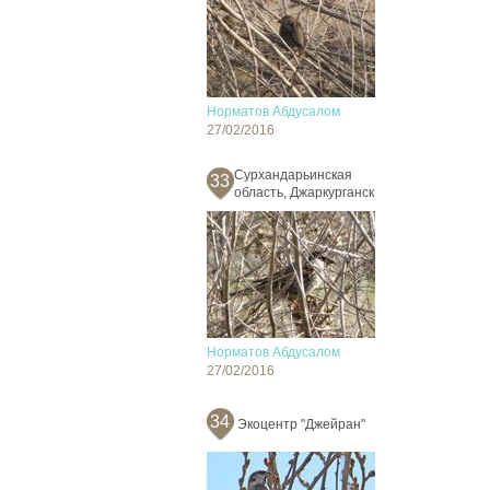
Норматов Абдусалом
27/02/2016
Сурхандарьинская
33
область, Джаркурганск
Норматов Абдусалом
27/02/2016
34
Экоцентр "Джейран"