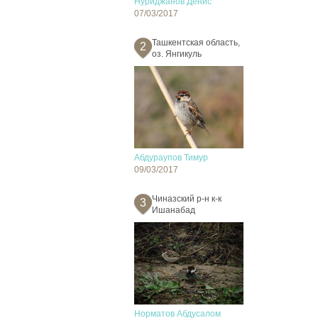
Нуриджанов Денис
07/03/2017
Ташкентская область,
2
оз. Янгикуль
Абдураупов Тимур
09/03/2017
Чиназский р-н к-к
3
Ишанабад
Норматов Абдусалом