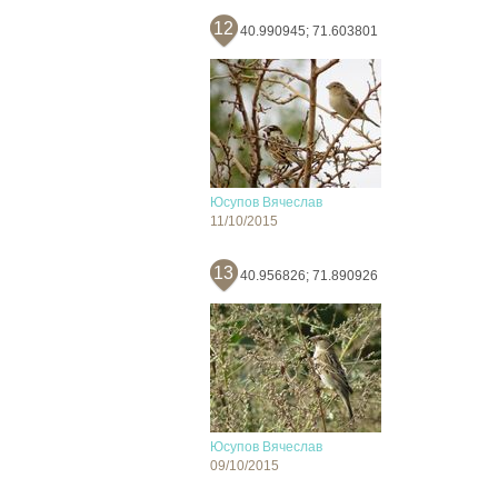
12
40.990945; 71.603801
Юсупов Вячеслав
11/10/2015
13
40.956826; 71.890926
Юсупов Вячеслав
09/10/2015