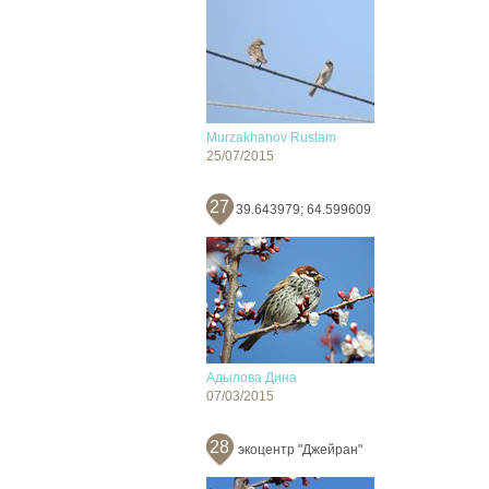
Murzakhanov Rustam
25/07/2015
27
39.643979; 64.599609
Адылова Дина
07/03/2015
28
экоцентр "Джейран"