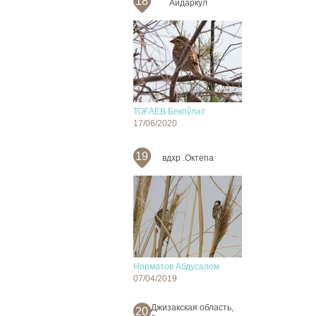
18
Айдаркул
ТОҒАЕВ Бекпўлат
17/06/2020
19
вдхр .Октепа
Норматов Абдусалом
07/04/2019
Джизакская область,
20