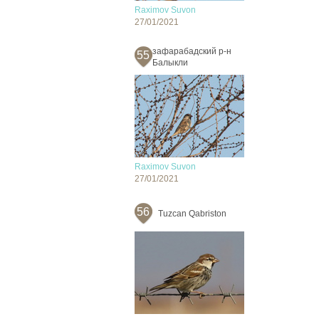
Raximov Suvon
27/01/2021
зафарабадский р-н
55
Балыкли
Raximov Suvon
27/01/2021
56
Tuzcan Qabriston