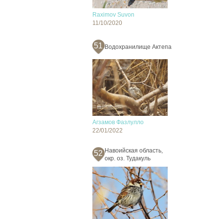
Raximov Suvon
11/10/2020
51
Водохранилище Актепа
Агзамов Фазлулло
22/01/2022
Навоийская область,
52
окр. оз. Тудакуль