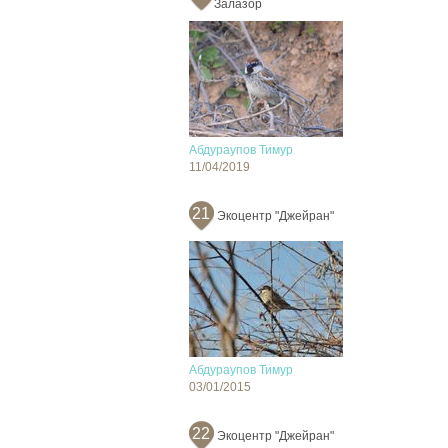
Залазор
Абдураупов Тимур
11/04/2019
21
Экоцентр "Джейран"
Абдураупов Тимур
03/01/2015
22
Экоцентр "Джейран"