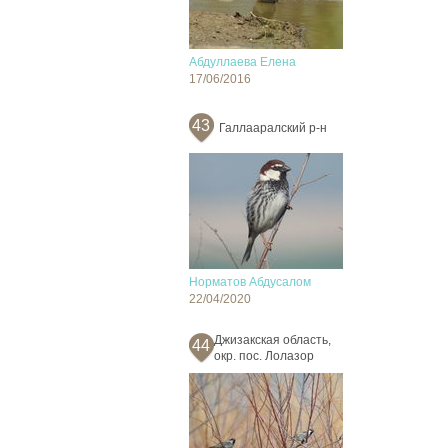
Абдуллаева Елена
17/06/2016
43
Галлааралский р-н
Норматов Абдусалом
22/04/2020
Джизакская область,
44
окр. пос. Лолазор