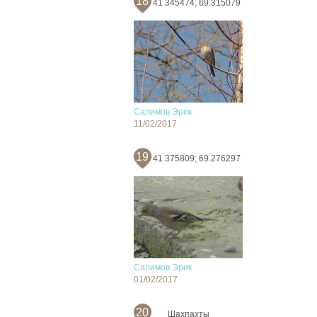
18
41.345474; 69.315079
Салимов Эрик
11/02/2017
19
41.375809; 69.276297
Салимов Эрик
01/02/2017
20
Шахпахты