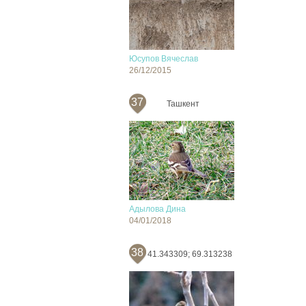
Юсупов Вячеслав
26/12/2015
37
Ташкент
Адылова Дина
04/01/2018
38
41.343309; 69.313238