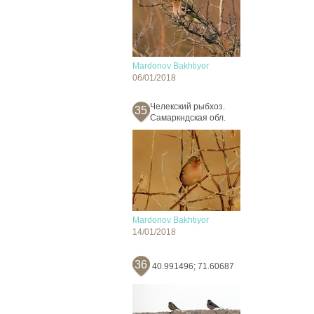
Mardonov Bakhtiyor
06/01/2018
Челекский рыбхоз.
35
Самаркндская обл.
Mardonov Bakhtiyor
14/01/2018
36
40.991496; 71.60687