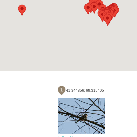
1
41.344856; 69.315405