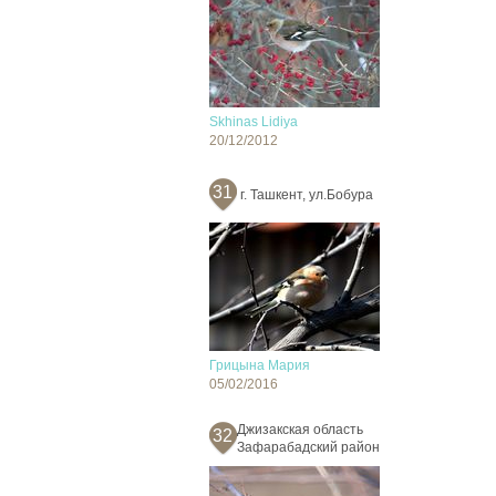
Skhinas Lidiya
20/12/2012
31
г. Ташкент, ул.Бобура
Грицына Мария
05/02/2016
Джизакская область
32
Зафарабадский район