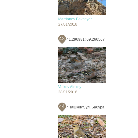
Mardonov Bakhtiyor
27/01/2018
43
41.296981; 69.266567
Volkov Alexey
28/01/2018
44
г. Ташкент, ул. Бабура