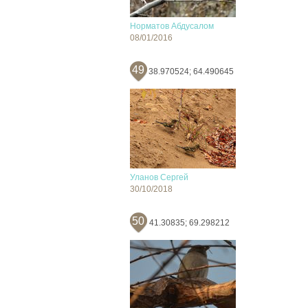
Норматов Абдусалом
08/01/2016
49
38.970524; 64.490645
Уланов Сергей
30/10/2018
50
41.30835; 69.298212