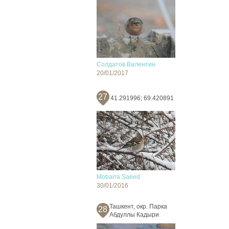
Солдатов Валентин
20/01/2017
27
41.291996; 69.420891
Mobarra Saeed
30/01/2016
Ташкент, окр. Парка
28
Абдуллы Кадыри