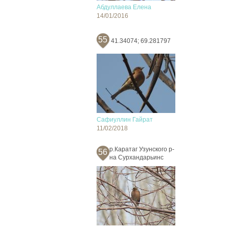
Абдуллаева Елена
14/01/2016
55
41.34074; 69.281797
Сафиуллин Гайрат
11/02/2018
р.Каратаг Узунского р-
56
на Сурхандарьинс