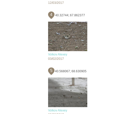
12/03/2017
4
40.32744; 67.862377
Volkov Alexey
03/02/2017
5
40.568067; 68.630905
Volkov Alexey