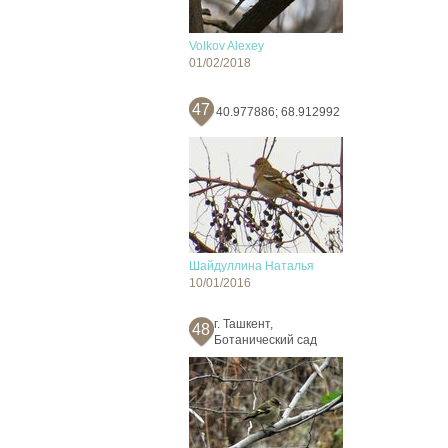
Volkov Alexey
01/02/2018
47
40.977886; 68.912992
Шайдуллина Наталья
10/01/2016
г. Ташкент,
48
Ботанический сад