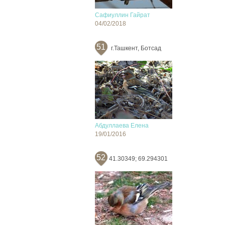
Сафиуллин Гайрат
04/02/2018
51
г.Ташкент, Ботсад
Абдуллаева Елена
19/01/2016
52
41.30349; 69.294301