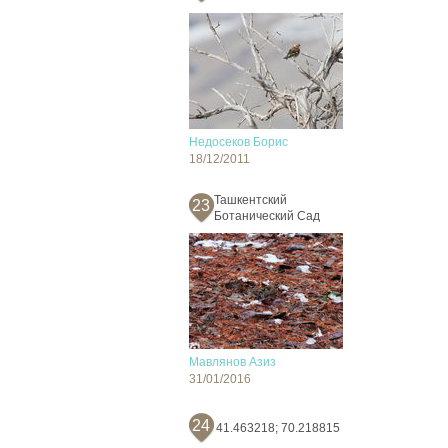
Недосеков Борис
18/12/2011
Ташкентский
23
Ботанический Сад
Мавлянов Азиз
31/01/2016
24
41.463218; 70.218815