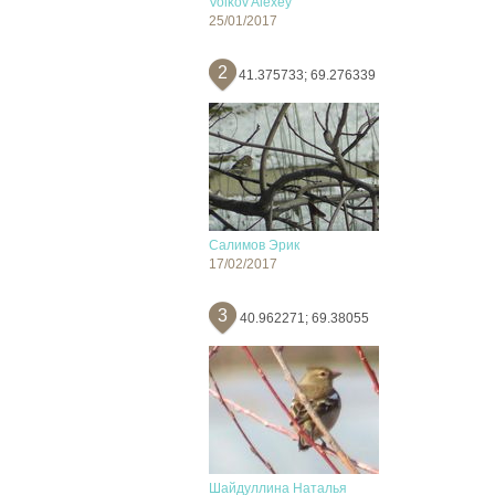
Volkov Alexey
25/01/2017
2
41.375733; 69.276339
Салимов Эрик
17/02/2017
3
40.962271; 69.38055
Шайдуллина Наталья