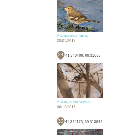
Абдураупов Тимур
20/01/2017
29
41.340409; 69.31636
Атаходжаев Алишер
06/12/2015
30
41.344173; 69.313844