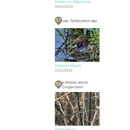
Норматов Абдусалом
09/02/2018
57
окр. Туябугузкого вдх.
Грицына Мария
03/11/2018
р.Ангрен, возле
58
Солдатского
Volkov Alexey