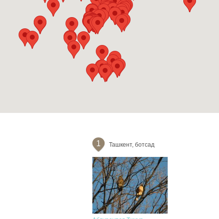
1
Ташкент, ботсад