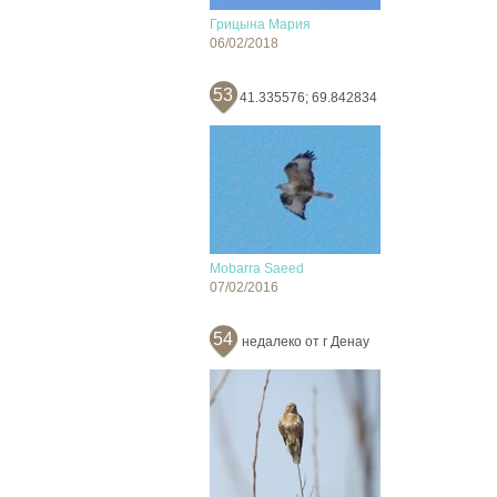
Грицына Мария
06/02/2018
53
41.335576; 69.842834
Mobarra Saeed
07/02/2016
54
недалеко от г Денау