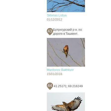
Skhinas Lidiya
01/12/2012
Булунгурский р-н. по
43
дороге в Ташкент.
Mardonov Bakhtiyor
15/01/2018
44
41.25171; 69.216249