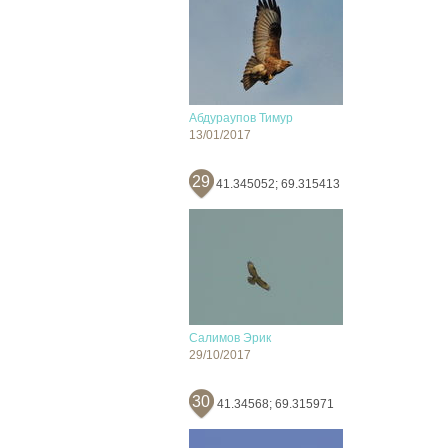
Абдураупов Тимур
13/01/2017
29
41.345052; 69.315413
Салимов Эрик
29/10/2017
30
41.34568; 69.315971