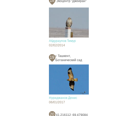
18
Экоцентр "Джейран"
Абдураупов Тимур
02/02/2014
г. Ташкент,
19
Ботанический сад
Нуриджанов Денис
06/01/2017
20
41.216112; 69.479084