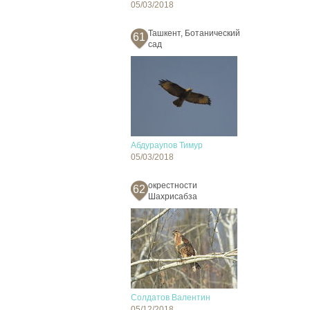
05/03/2018
Ташкент, Ботанический
61
сад
Абдураупов Тимур
05/03/2018
окрестности
62
Шахрисабза
Солдатов Валентин
05/12/2018