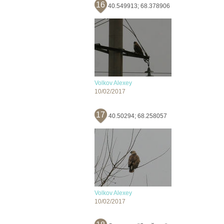
16
40.549913; 68.378906
Volkov Alexey
10/02/2017
17
40.50294; 68.258057
Volkov Alexey
10/02/2017