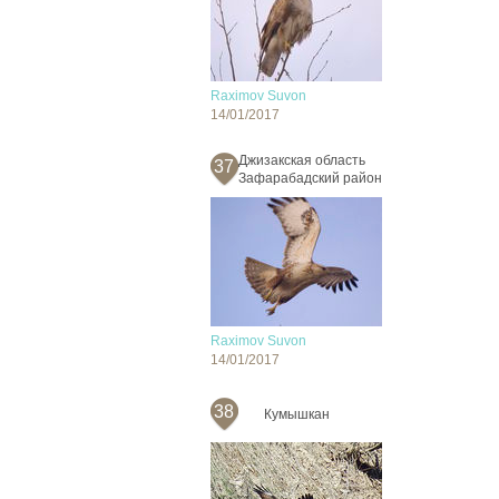
Raximov Suvon
14/01/2017
Джизакская область
37
Зафарабадский район
Raximov Suvon
14/01/2017
38
Кумышкан