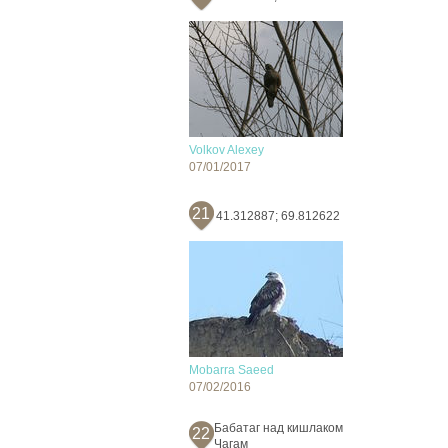
Volkov Alexey
07/01/2017
21
41.312887; 69.812622
Mobarra Saeed
07/02/2016
Бабатаг над кишлаком
22
Чагам