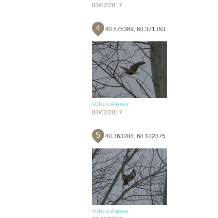
03/02/2017
4
40.575369; 68.371353
Volkov Alexey
03/02/2017
5
40.363288; 68.102875
Volkov Alexey