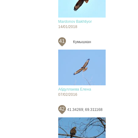
Mardonov Bakhtiyor
14/01/2018
41
Кумышкан
Абдуллаева Елена
07/02/2016
42
41.34269; 69.311168