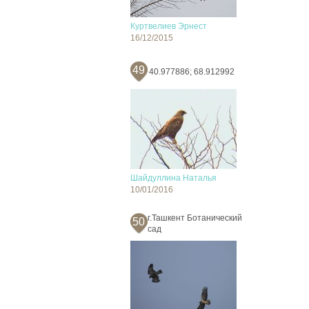
Куртвелиев Эрнест
16/12/2015
49
40.977886; 68.912992
Шайдуллина Наталья
10/01/2016
г.Ташкент Ботанический
50
сад