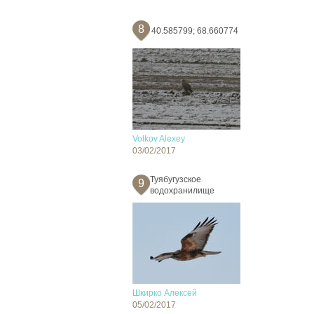
8
40.585799; 68.660774
Volkov Alexey
03/02/2017
Туябугузское
9
водохранилище
Шкирко Алексей
05/02/2017