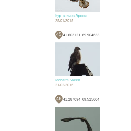
Куртвелиев Эрнест
25/01/2015
45
41.603121; 69.904633
Mobarra Saeed
21/02/2016
46
41.287094; 69.525604