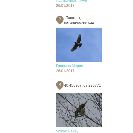
Абдураупов Тимур
26/01/2017
г. Ташкент,
2
Ботанический сад
Грицына Мария
26/01/2017
3
40.455307; 68.236771
Volkov Alexey