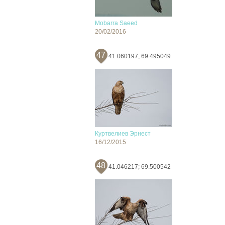
Mobarra Saeed
20/02/2016
47
41.060197; 69.495049
Куртвелиев Эрнест
16/12/2015
48
41.046217; 69.500542