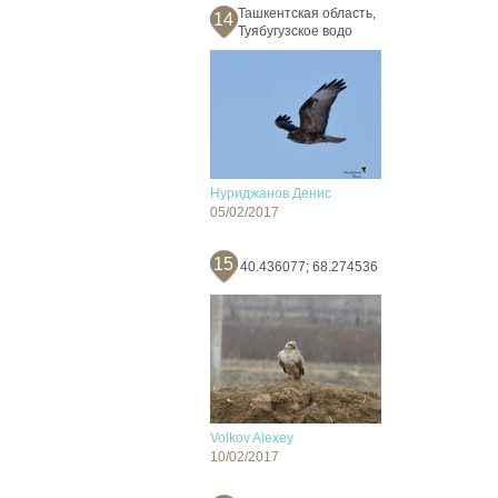
Ташкентская область,
14
Туябугузское водо
Нуриджанов Денис
05/02/2017
15
40.436077; 68.274536
Volkov Alexey
10/02/2017