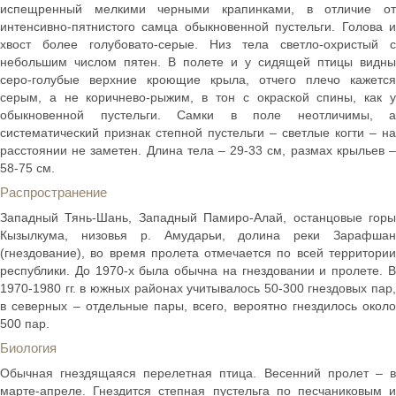
испещренный мелкими черными крапинками, в отличие от
интенсивно-пятнистого самца обыкновенной пустельги. Голова и
хвост более голубовато-серые. Низ тела светло-охристый с
небольшим числом пятен. В полете и у сидящей птицы видны
серо-голубые верхние кроющие крыла, отчего плечо кажется
серым, а не коричнево-рыжим, в тон с окраской спины, как у
обыкновенной пустельги. Самки в поле неотличимы, а
систематический признак степной пустельги – светлые когти – на
расстоянии не заметен. Длина тела – 29-33 см, размах крыльев –
58-75 см.
Распространение
Западный Тянь-Шань, Западный Памиро-Алай, останцовые горы
Кызылкума, низовья р. Амударьи, долина реки Зарафшан
(гнездование), во время пролета отмечается по всей территории
республики. До 1970-х была обычна на гнездовании и пролете. В
1970-1980 гг. в южных районах учитывалось 50-300 гнездовых пар,
в северных – отдельные пары, всего, вероятно гнездилось около
500 пар.
Биология
Обычная гнездящаяся перелетная птица. Весенний пролет – в
марте-апреле. Гнездится степная пустельга по песчаниковым и