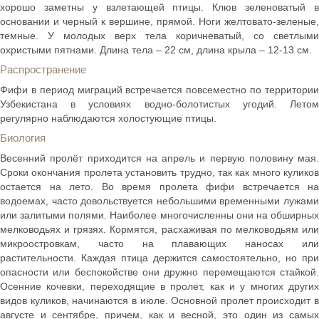
хорошо заметны у взлетающей птицы. Клюв зеленоватый в
основании и черный к вершине, прямой. Ноги желтовато-зеленые,
темные. У молодых верх тела коричневатый, со светлыми
охристыми пятнами. Длина тела – 22 см, длина крыла – 12-13 см.
Распространение
Фифи в период миграций встречается повсеместно по территории
Узбекистана в условиях водно-болотистых угодий. Летом
регулярно наблюдаются холостующие птицы.
Биология
Весенний пролёт приходится на апрель и первую половину мая.
Сроки окончания пролета установить трудно, так как много куликов
остается на лето. Во время пролета фифи встречается на
водоемах, часто довольствуется небольшими временными лужами
или залитыми полями. Наиболее многочисленны они на обширных
мелководьях и грязях. Кормятся, расхаживая по мелководьям или
микроостровкам, часто на плавающих наносах или
растительности. Каждая птица держится самостоятельно, но при
опасности или беспокойстве они дружно перемещаются стайкой.
Осенние кочевки, переходящие в пролет, как и у многих других
видов куликов, начинаются в июле. Основной пролет происходит в
августе и сентябре, причем, как и весной, это один из самых