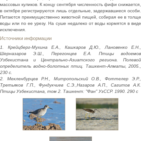
массовых куликов. К концу сентября численность фифи снижается,
в октябре регистрируются лишь отдельные, задержавшиеся особи.
Питаются преимущественно животной пищей, собирая ее в толще
воды или по ее урезу. На суше недалеко от воды кормятся в виде
исключения.
Источники информации
1. Крейцберг-Мухина Е.А., Кашкаров Д.Ю., Лановенко Е.Н.,
Шерназаров Э.Ш., Перегонцев Е.А. Птицы водоемов
Узбекистана и Центрально-Азиатского региона. Полевой
определитель водно-болотных птиц. Ташкент-Алматы, 2005.,
230 с.
2. Мекленбурцев Р.Н., Митропольский О.В., Фоттелер Э.Р.,
Третьяков Г.П., Фундукчиев С.Э.,Назаров А.П., Сагитов А.К.
Птицы Узбекистана, том 2. Ташкент: "Фан" УзССР. 1990. 290 с