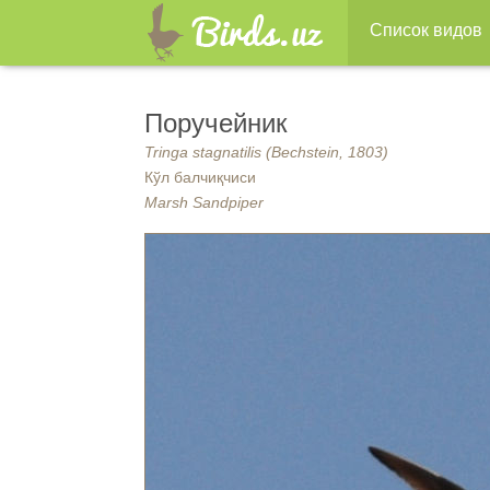
Список видов
Поручейник
Tringa stagnatilis (Bechstein, 1803)
Кўл балчиқчиси
Marsh Sandpiper