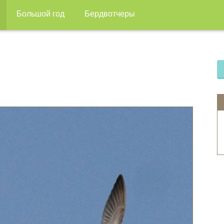
Большой год
Бердвотчеры