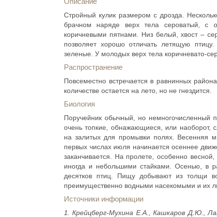
Описание
Стройный кулик размером с дрозда. Нескольк
брачном наряде верх тела сероватый, с 
коричневыми пятнами. Низ белый, хвост – сер
позволяет хорошо отличать летящую птицу.
зеленые. У молодых верх тела коричневато-серы
Распространение
Повсеместно встречается в равнинных района
количестве остается на лето, но не гнездится.
Биология
Поручейник обычный, но немногочисленный п
очень топкие, обнажающиеся, или наоборот, с
на залитых для промывки полях. Весенняя м
первых числах июля начинается осеннее движе
заканчивается. На пролете, особенно весной
иногда и небольшими стайками. Осенью, в ра
десятков птиц. Пищу добывают из толщи во
преимущественно водными насекомыми и их л
Источники информации
1. Крейцберг-Мухина Е.А., Кашкаров Д.Ю., Л