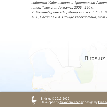
водоемов Узбекистана и Центрально-Азиат
птиц. Ташкент-Алматы, 2005., 230 с.
2. Мекленбурцев Р.Н., Митропольский О.В., Ф
А.П., Сагитов А.К. Птицы Узбекистана, том 2
Birds.u
Birds.uz
© 2015-2026
Developed by
Alexandra Khegay
, design by
Dina A