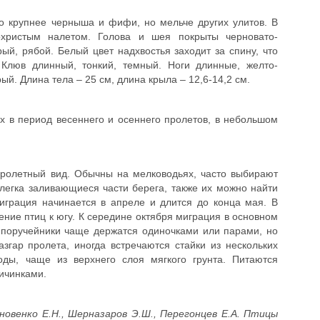
о крупнее черныша и фифи, но мельче других улитов. В
охристым налетом. Голова и шея покрыты черновато-
ый, рябой. Белый цвет надхвостья заходит за спину, что
 Клюв длинный, тонкий, темный. Ноги длинные, желто-
й. Длина тела – 25 см, длина крыла – 12,6-14,2 см.
х в период весеннего и осеннего пролетов, в небольшом
ролетный вид. Обычны на мелководьях, часто выбирают
легка заливающиеся части берега, также их можно найти
играция начинается в апреле и длится до конца мая. В
ние птиц к югу. К середине октября миграция в основном
, поручейники чаще держатся одиночками или парами, но
згар пролета, иногда встречаются стайки из нескольких
ды, чаще из верхнего слоя мягкого грунта. Питаются
ичинками.
ановенко Е.Н., Шерназаров Э.Ш., Перегонцев Е.А. Птицы