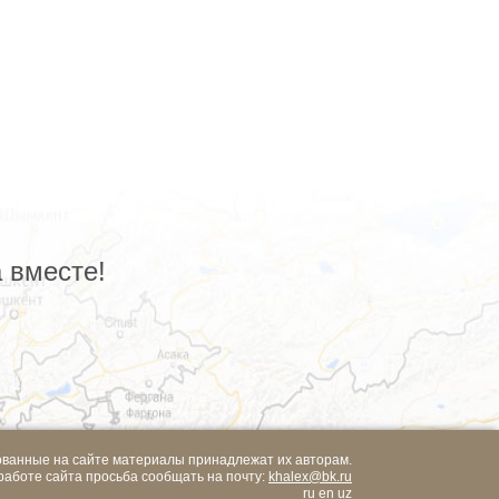
 вместе!
ованные на сайте материалы принадлежат их авторам.
работе сайта просьба сообщать на почту:
khalex@bk.ru
ru
en
uz