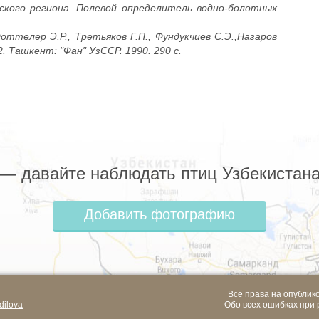
ского региона. Полевой определитель водно-болотных
оттелер Э.Р., Третьяков Г.П., Фундукчиев С.Э.,Назаров
. Ташкент: "Фан" УзССР. 1990. 290 с.
z — давайте наблюдать птиц Узбекистана
Добавить фотографию
Все права на опублик
dilova
Обо всех ошибках при 