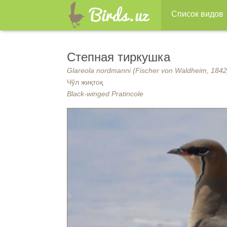
Список видов
Степная тиркушка
Glareola nordmanni (Fischer von Waldheim, 1842
Чўл жиқтоқ
Black-winged Pratincole