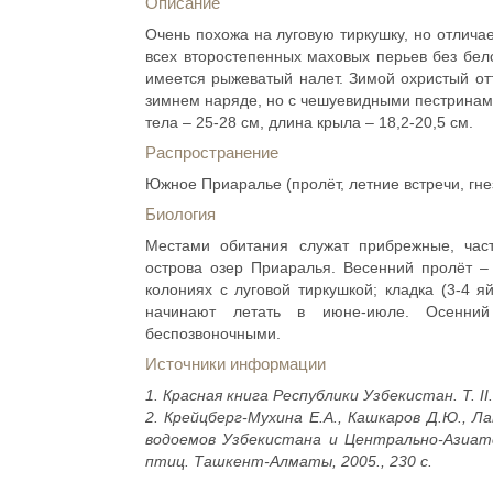
Описание
Очень похожа на луговую тиркушку, но отлича
всех второстепенных маховых перьев без бело
имеется рыжеватый налет. Зимой охристый от
зимнем наряде, но с чешуевидными пестринами
тела – 25-28 см, длина крыла – 18,2-20,5 см.
Распространение
Южное Приаралье (пролёт, летние встречи, гне
Биология
Местами обитания служат прибрежные, час
острова озер Приаралья. Весенний пролёт –
колониях с луговой тиркушкой; кладка (3-4 
начинают летать в июне-июле. Осенний
беспозвоночными.
Источники информации
1. Красная книга Республики Узбекистан. Т. I
2. Крейцберг-Мухина Е.А., Кашкаров Д.Ю., Л
водоемов Узбекистана и Центрально-Азиат
птиц. Ташкент-Алматы, 2005., 230 с.