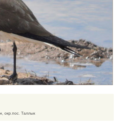
, окр.пос. Таллык