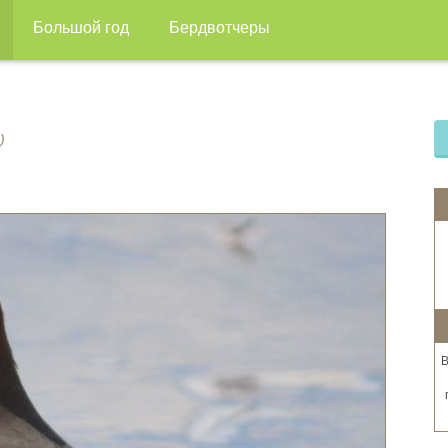
Большой год
Бердвотчеры
)
В