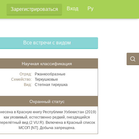
Вход
Ру
Зарегистрироваться
Все встречи с видом
Научная классификация
Отряд:
Ржанкообразные
Семейство:
Тиркушковые
Вид:
Степная тиркушка
Охранный статус
несена в Красную книгу Республики Узбекистан (2019)
как уязвимый, естественно редкий, гнездящийся
перелётный вид (2 VU:R). Включена в Красный список
МСОП [NT]. Добыча запрещена.