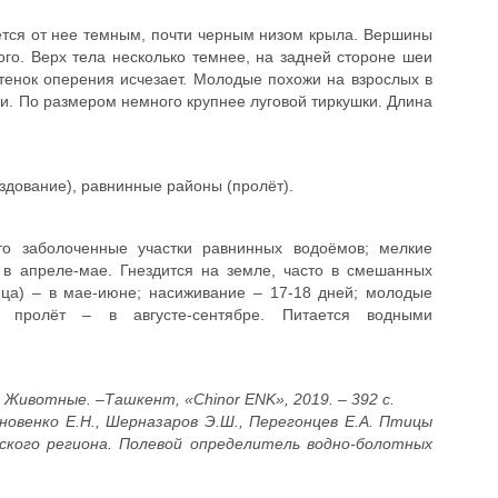
ется от нее темным, почти черным низом крыла. Вершины
го. Верх тела несколько темнее, на задней стороне шеи
тенок оперения исчезает. Молодые похожи на взрослых в
. По размером немного крупнее луговой тиркушки. Длина
здование), равнинные районы (пролёт).
то заболоченные участки равнинных водоёмов; мелкие
 в апреле-мае. Гнездится на земле, часто в смешанных
яйца) – в мае-июне; насиживание – 17-18 дней; молодые
 пролёт – в августе-сентябре. Питается водными
I. Животные. –Ташкент, «Chinor ENK», 2019. – 392 с.
ановенко Е.Н., Шерназаров Э.Ш., Перегонцев Е.А. Птицы
ского региона. Полевой определитель водно-болотных