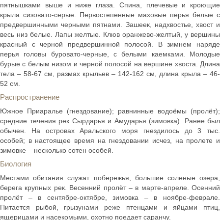
пятнышками выше и ниже глаза. Спина, плечевые и кроющие
крыла сизовато-серые. Первостепенные маховые перья белые с
предвершинными черными пятнами. Зашеек, надхвостье, хвост и
весь низ белые. Лапы желтые. Клюв оранжево-желтый, у вершины
красный с черной предвершинной полосой. В зимнем наряде
перья головы буровато-черные, с белыми каемками. Молодые
бурые с белым низом и черной полосой на вершине хвоста. Длина
тела – 58-67 см, размах крыльев – 142-162 см, длина крыла – 46-
52 см.
Распространение
Южное Приаралье (гнездование); равнинные водоёмы (пролёт);
средние течения рек Сырдарья и Амударья (зимовка). Ранее был
обычен. На островах Аральского моря гнездилось до 3 тыс.
особей; в настоящее время на гнездовании исчез, на пролете и
зимовке – несколько сотен особей.
Биология
Местами обитания служат побережья, большие соленые озера,
берега крупных рек. Весенний пролёт – в марте-апреле. Осенний
пролёт – в сентябре-октябре, зимовка – в ноябре-феврале.
Питается рыбой, грызунами реже птенцами и яйцами птиц,
ящерицами и насекомыми, охотно поедает саранчу.