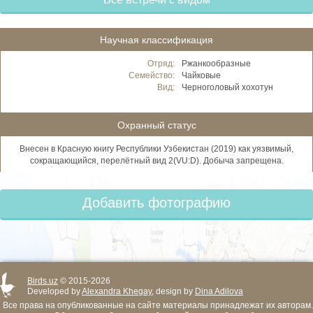
Научная классификация
Отряд:
Ржанкообразные
Семейство:
Чайковые
Вид:
Черноголовый хохотун
Охранный статус
Внесен в Красную книгу Республики Узбекистан (2019) как уязвимый,
сокращающийся, перелётный вид 2(VU:D). Добыча запрещена.
Добавить фотографию
Birds.uz
© 2015-2026
Developed by
Alexandra Khegay
, design by
Dina Adilova
Все права на опубликованные на сайте материалы принадлежат их авторам.