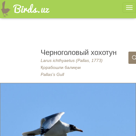
Ме
Черноголовый хохотун
Larus ichthyaetus (Pallas, 1773)
Қорабошли балиқчи
Pallas's Gull