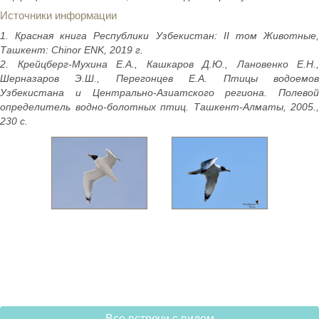
Источники информации
1. Красная книга Республики Узбекистан: II том Животные,
Ташкент: Chinor ENK, 2019 г.
2. Крейцберг-Мухина Е.А., Кашкаров Д.Ю., Лановенко Е.Н.,
Шерназаров Э.Ш., Перегонцев Е.А. Птицы водоемов
Узбекистана и Центрально-Азиатского региона. Полевой
определитель водно-болотных птиц. Ташкент-Алматы, 2005.,
230 с.
Все встречи с видом