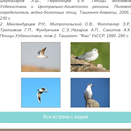
Шерназаров Э.Ш., Перегонцев Е.А. Птицы водоемов
Узбекистана и Центрально-Азиатского региона. Полевой
определитель водно-болотных птиц. Ташкент-Алматы, 2005.,
230 с.
2. Мекленбурцев Р.Н., Митропольский О.В., Фоттелер Э.Р.,
Третьяков Г.П., Фундукчиев С.Э.,Назаров А.П., Сагитов А.К.
Птицы Узбекистана, том 2. Ташкент: "Фан" УзССР. 1990. 290 с.
Все встречи с видом