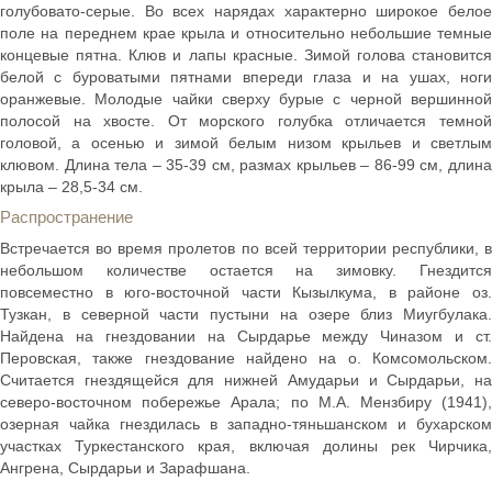
голубовато-серые. Во всех нарядах характерно широкое белое
поле на переднем крае крыла и относительно небольшие темные
концевые пятна. Клюв и лапы красные. Зимой голова становится
белой с буроватыми пятнами впереди глаза и на ушах, ноги
оранжевые. Молодые чайки сверху бурые с черной вершинной
полосой на хвосте. От морского голубка отличается темной
головой, а осенью и зимой белым низом крыльев и светлым
клювом. Длина тела – 35-39 см, размах крыльев – 86-99 см, длина
крыла – 28,5-34 см.
Распространение
Встречается во время пролетов по всей территории республики, в
небольшом количестве остается на зимовку. Гнездится
повсеместно в юго-восточной части Кызылкума, в районе оз.
Тузкан, в северной части пустыни на озере близ Миyгбулака.
Найдена на гнездовании на Сырдарье между Чиназом и ст.
Перовская, также гнездование найдено на о. Комсомольском.
Считается гнездящейся для нижней Амударьи и Сырдарьи, на
северо-восточном побережье Арала; по М.А. Мензбиру (1941),
озерная чайка гнездилась в западно-тяньшанском и бухарском
участках Туркестанского края, включая долины рек Чирчика,
Ангрена, Сырдарьи и Зарафшана.