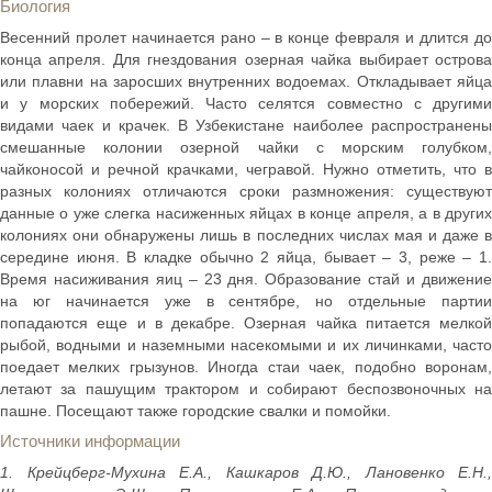
Биология
Весенний пролет начинается рано – в конце февраля и длится до
конца апреля. Для гнездования озерная чайка выбирает острова
или плавни на заросших внутренних водоемах. Откладывает яйца
и у морских побережий. Часто селятся совместно с другими
видами чаек и крачек. В Узбекистане наиболее распространены
смешанные колонии озерной чайки с морским голубком,
чайконосой и речной крачками, чегравой. Нужно отметить, что в
разных колониях отличаются сроки размножения: существуют
данные о уже слегка насиженных яйцах в конце апреля, а в других
колониях они обнаружены лишь в последних числах мая и даже в
середине июня. В кладке обычно 2 яйца, бывает – 3, реже – 1.
Время насиживания яиц – 23 дня. Образование стай и движение
на юг начинается уже в сентябре, но отдельные партии
попадаются еще и в декабре. Озерная чайка питается мелкой
рыбой, водными и наземными насекомыми и их личинками, часто
поедает мелких грызунов. Иногда стаи чаек, подобно воронам,
летают за пашущим трактором и собирают беспозвоночных на
пашне. Посещают также городские свалки и помойки.
Источники информации
1. Крейцберг-Мухина Е.А., Кашкаров Д.Ю., Лановенко Е.Н.,