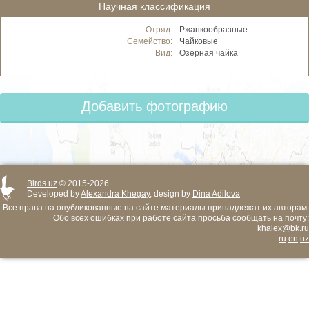
Научная классификация
Отряд:
Ржанкообразные
Семейство:
Чайковые
Вид:
Озерная чайка
Добавить фотографию
Birds.uz
© 2015-2026
Developed by
Alexandra Khegay
, design by
Dina Adilova
Все права на опубликованные на сайте материалы принадлежат их авторам.
Обо всех ошибках при работе сайта просьба сообщать на почту:
khalex@bk.ru
ru
en
uz