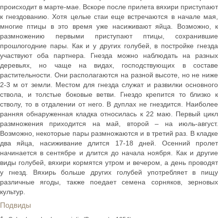
происходит в марте-мае. Вскоре после прилета вяхири приступают
к гнездованию. Хотя целые стаи еще встречаются в начале мая,
многие птицы в это время уже насиживают яйца. Возможно, к
размножению первыми приступают птицы, сохранившие
прошлогодние пары. Как и у других голубей, в постройке гнезда
участвуют оба партнера. Гнезда можно наблюдать на разных
деревьях, но чаще на видах, господствующих в составе
растительности. Они располагаются на разной высоте, но не ниже
2-3 м от земли. Местом для гнезда служат и развилки основного
ствола, и толстые боковые ветви. Гнездо крепится то близко к
стволу, то в отдалении от него. В дуплах не гнездится. Наиболее
ранняя обнаруженная кладка относилась к 22 маю. Первый цикл
размножения приходится на май, второй – на июль-август.
Возможно, некоторые пары размножаются и в третий раз. В кладке
два яйца, насиживание длится 17-18 дней. Осенний пролет
начинается в сентябре и длится до начала ноября. Как и другие
виды голубей, вяхири кормятся утром и вечером, а день проводят
у гнезд. Вяхирь больше других голубей употребляет в пищу
различные ягоды, также поедает семена сорняков, зерновых
культур.
Подвиды