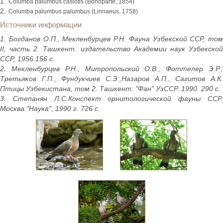
Columba palumbus casiotis (Bonoparte, 1854)
Columba palumbus palumbus (Linnaeus, 1758)
Источники информации
1. Богданов О.П., Мекленбурцев Р.Н. Фауна Узбекской ССР, том
II, часть 2. Ташкент: издательство Академии наук Узбекской
ССР, 1956.156 с.
2. Мекленбурцев Р.Н., Митропольский О.В., Фоттелер Э.Р.,
Третьяков Г.П., Фундукчиев С.Э.,Назаров А.П., Сагитов А.К.
Птицы Узбекистана, том 2. Ташкент: "Фан" УзССР. 1990. 290 с.
3. Степанян Л.С.Конспект орнитологической фауны ССР.
Москва:"Наука", 1990 г. 726 с.