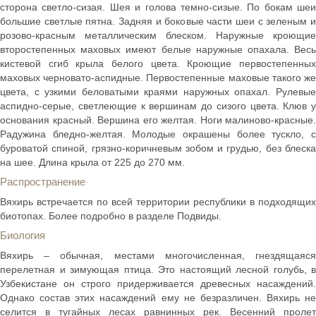
сторона светло-сизая. Шея и голова темно-сизые. По бокам шеи
большие светлые пятна. Задняя и боковые части шеи с зеленым и
розово-красным металлическим блеском. Наружные кроющие
второстепенных маховых имеют белые наружные опахала. Весь
кистевой сгиб крыла белого цвета. Кроющие первостепенных
маховых черновато-аспидные. Первостепенные маховые такого же
цвета, с узкими беловатыми краями наружных опахал. Рулевые
аспидно-серые, светлеющие к вершинам до сизого цвета. Клюв у
основания красный. Вершина его желтая. Ноги малиново-красные.
Радужина бледно-желтая. Молодые окрашены более тускло, с
буроватой спиной, грязно-коричневым зобом и грудью, без блеска
на шее. Длина крыла от 225 до 270 мм.
Распространение
Вяхирь встречается по всей территории республики в подходящих
биотопах. Более подробно в разделе Подвиды.
Биология
Вяхирь – обычная, местами многочисленная, гнездящаяся
перелетная и зимующая птица. Это настоящий лесной голубь, в
Узбекистане он строго придерживается древесных насаждений.
Однако состав этих насаждений ему не безразличен. Вяхирь не
селится в тугайных лесах равнинных рек. Весенний пролет