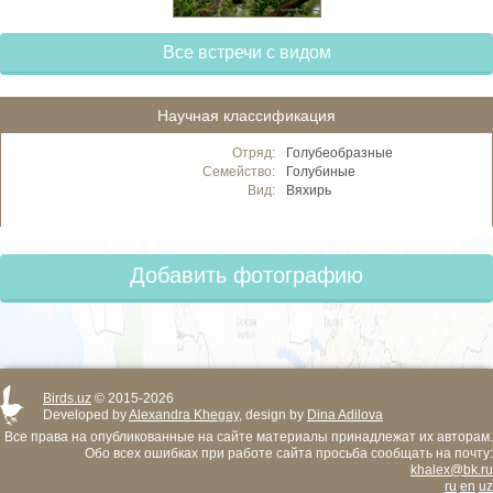
Все встречи с видом
Научная классификация
Отряд:
Голубеобразные
Семейство:
Голубиные
Вид:
Вяхирь
Добавить фотографию
Birds.uz
© 2015-2026
Developed by
Alexandra Khegay
, design by
Dina Adilova
Все права на опубликованные на сайте материалы принадлежат их авторам.
Обо всех ошибках при работе сайта просьба сообщать на почту:
khalex@bk.ru
ru
en
uz