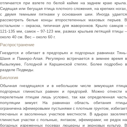
отличается при взлете по белой кайме на заднем краю крыла.
Сидящая или бегущая птица плотного сложения, на крепких ногах,
с двумя темными пятнами у основания шеи. Иногда удается
рассмотреть белые концы второстепенных маховых перьев. В
остальном – окраска, типичная для жаворонков. Крыло самцов –
121-135 мм, самок – 97-123 мм, размах крыльев летящей птицы –
около 40 см. Вес – около 60 г.
Распространение
Гнездится и обитает в предгорьях и подгорных равнинах Тянь-
Шаня и Памиро-Алая. Регулярно встречается в зимнее время в
Кызылкуме, Голодной и Каршинской степях. Более подробно в
разделе Подвиды.
Биология
Обычная гнездящаяся и в небольшом числе зимующая птица
подгорных глинистых равнин и предгорий. Можно отнести к
перелетным птицам лишь условно, так как определенная часть
популяции зимует. На равнинах область обитания птицы
ограничена эфемеровыми пустынями с плотным грунтом, избегает
песчаных и засоленных участков местности. В адырах заселяет
глинистые участки с полынью, янтаком, эфемерами; не редок на
богарных изреженных посевах люцерны и зерновых культур. В