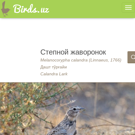
Ме
Степной жаворонок
Melanocorypha calandra (Linnaeus, 1766)
Дашт тўрғайи
Calandra Lark