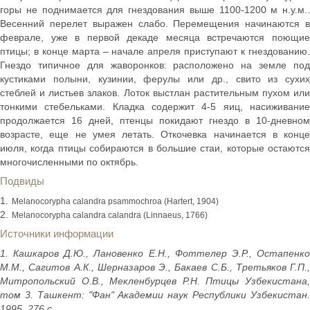
горы не поднимается для гнездования выше 1100-1200 м н.у.м..
Весенний перелет выражен слабо. Перемещения начинаются в
феврале, уже в первой декаде месяца встречаются поющие
птицы; в конце марта – начале апреля приступают к гнездованию.
Гнездо типичное для жаворонков: расположено на земле под
кустиками полыни, кузинии, ферулы или др., свито из сухих
стеблей и листьев злаков. Лоток выстлан растительным пухом или
тонкими стебельками. Кладка содержит 4-5 яиц, насиживание
продолжается 16 дней, птенцы покидают гнездо в 10-дневном
возрасте, еще не умея летать. Откочевка начинается в конце
июля, когда птицы собираются в большие стаи, которые остаются
многочисленными по октябрь.
Подвиды
Melanocorypha calandra psammochroa (Hartert, 1904)
Melanocorypha calandra calandra (Linnaeus, 1766)
Источники информации
1. Кашкаров Д.Ю., Лановенко Е.Н., Фоттелер Э.Р., Остапенко
М.М., Сагитов А.К., Шерназаров Э., Бакаев С.Б., Третьяков Г.П.,
Митропольский О.В., Мекленбурцев Р.Н. Птицы Узбекистана,
том 3. Ташкент: "Фан" Академии наук Республики Узбекистан.
1995. 276 с.