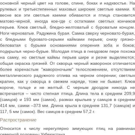
основной черный цвет на голове, спине, боках и надхвостье. На
рулевых и третьестепенных маховых широкие светлые каемки. К
весне все эти светлые каемки обиваются и птица становится
матово-черной, иногда кое-где с остатками светлых кончиков
перьев. Клюв светлый, бледно-желтоватый с буроватым концом.
Ноги черноватые. Радужина бурая. Самка сверху черновато-бурая,
с бледными буровато-серыми каймами перьев; снизу грязно-
беловатая с бурыми основаниями оперения зоба и боков;
подкрылья черно-бурые. Молодая птица в гнездовом пере похожа
на самку, но светлые каймы перьев шире и резче выделяются;
общая окраска грязней. От скворца черный жаворонок отличается
более коренастым "жавороночьим" телосложением, отсутствием
металлического радужного отлива на черном оперении; светлых
крапин, как у скворца в свежем наряде, тоже не бывает. Клюв
короче, толще и не желтый. С черным дроздом никогда не
встречается – чисто степная птица. Длина тела в среднем 209,9
(самцов) и 193 мм (самок), размах крыльев у самцов в среднем
414 мм, самки –373 мм. Длина крыла в среднем 131,7 (самцов) и
117, 5 мм (самок). Вес самцов в среднем 57,2 г.
Распространение
Относится к числу нерегулярно зимующих птиц на равнинах
северной половины Узбекистана.