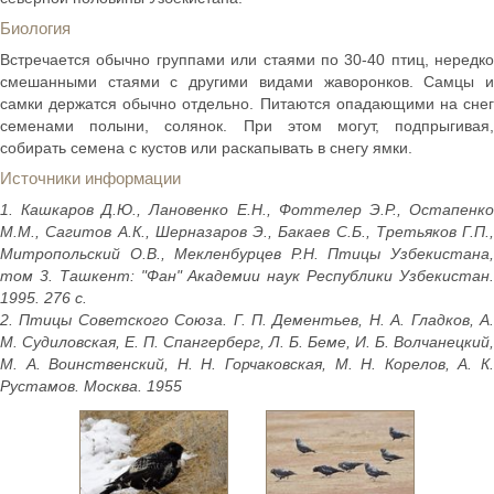
Биология
Встречается обычно группами или стаями по 30-40 птиц, нередко
смешанными стаями с другими видами жаворонков. Самцы и
самки держатся обычно отдельно. Питаются опадающими на снег
семенами полыни, солянок. При этом могут, подпрыгивая,
собирать семена с кустов или раскапывать в снегу ямки.
Источники информации
1. Кашкаров Д.Ю., Лановенко Е.Н., Фоттелер Э.Р., Остапенко
М.М., Сагитов А.К., Шерназаров Э., Бакаев С.Б., Третьяков Г.П.,
Митропольский О.В., Мекленбурцев Р.Н. Птицы Узбекистана,
том 3. Ташкент: "Фан" Академии наук Республики Узбекистан.
1995. 276 с.
2. Птицы Советского Союза. Г. П. Дементьев, Н. А. Гладков, А.
М. Судиловская, Е. П. Спангерберг, Л. Б. Беме, И. Б. Волчанецкий,
М. А. Воинственский, Н. Н. Горчаковская, М. Н. Корелов, А. К.
Рустамов. Москва. 1955