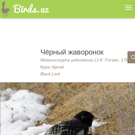
Ме
Чёрный жаворонок
Melanocorypha yeltoniensis (J.R. Forster, 1768)
Қора тўрғай
Black Lark