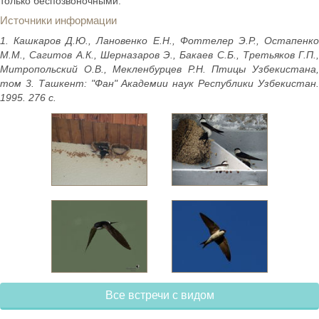
только беспозвоночными.
Источники информации
1. Кашкаров Д.Ю., Лановенко Е.Н., Фоттелер Э.Р., Остапенко
М.М., Сагитов А.К., Шерназаров Э., Бакаев С.Б., Третьяков Г.П.,
Митропольский О.В., Мекленбурцев Р.Н. Птицы Узбекистана,
том 3. Ташкент: "Фан" Академии наук Республики Узбекистан.
1995. 276 с.
Все встречи с видом