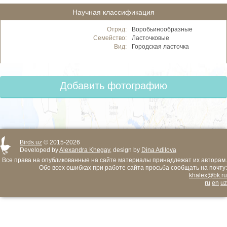
Научная классификация
Отряд:
Воробьинообразные
Семейство:
Ласточковые
Вид:
Городская ласточка
Добавить фотографию
Birds.uz
© 2015-2026
Developed by
Alexandra Khegay
, design by
Dina Adilova
Все права на опубликованные на сайте материалы принадлежат их авторам.
Обо всех ошибках при работе сайта просьба сообщать на почту:
khalex@bk.ru
ru
en
uz