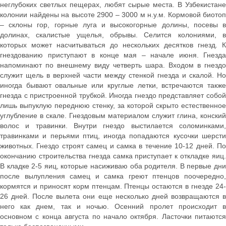
неглубоких светлых пещерах, любят сырые места. В Узбекистане
колонии найдены на высоте 2900 – 3000 м н.у.м. Кормовой биотоп
– склоны гор, горные луга и высокогорные долины, посевы в
долинах, скалистые ущелья, обрывы. Селится колониями, в
которых может насчитываться до нескольких десятков гнезд. К
гнездованию приступают в конце мая – начале июня. Гнезда
напоминают по внешнему виду четверть шара. Входом в гнездо
служит щель в верхней части между стенкой гнезда и скалой. Но
иногда бывают овальные или круглые летки, встречаются также
гнезда с пристроенной трубкой. Иногда гнездо представляет собой
лишь выпуклую переднюю стенку, за которой скрыто естественное
углубление в скале. Гнездовым материалом служит глина, конский
волос и травинки. Внутри гнездо выстилается соломинками,
травинками и перьями птиц, иногда попадаются кусочки шерсти
животных. Гнездо строят самец и самка в течение 10-12 дней. По
окончанию строительства гнезда самка приступает к откладке яиц.
В кладке 2-5 яиц, которые насиживаю оба родителя. В первые дни
после вылупления самец и самка греют птенцов поочередно,
кормятся и приносят корм птенцам. Птенцы остаются в гнезде 24-
26 дней. После вылета они еще несколько дней возвращаются в
него как днем, так и ночью. Осенний пролет происходит в
основном с конца августа по начало октября. Ласточки питаются