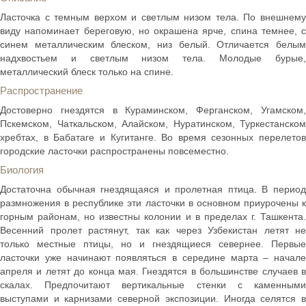
Ласточка с темным верхом и светлым низом тела. По внешнему
виду напоминает береговую, но окрашена ярче, спина темнее, с
синем металлическим блеском, низ белый. Отличается белым
надхвостьем и светлым низом тела. Молодые бурые,
металлический блеск только на спине.
Распространение
Достоверно гнездятся в Кураминском, Ферганском, Угамском,
Пскемском, Чаткальском, Алайском, Нуратинском, Туркестанском
хребтах, в Бабатаге и Кугитанге. Во время сезонных перелетов
городские ласточки распространены повсеместно.
Биология
Достаточна обычная гнездящаяся и пролетная птица. В период
размножения в республике эти ласточки в основном приурочены к
горным районам, но известны колонии и в пределах г. Ташкента.
Весенний пролет растянут, так как через Узбекистан летят не
только местные птицы, но и гнездящиеся севернее. Первые
ласточки уже начинают появляться в середине марта – начале
апреля и летят до конца мая. Гнездятся в большинстве случаев в
скалах. Предпочитают вертикальные стенки с каменными
выступами и карнизами северной экспозиции. Иногда селятся в