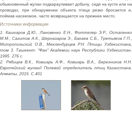
обыкновенный жулан подкарауливает добычу, сидя на кусте или на
проводах, при обнаружении объекта птица резко бросается и,
поймав насекомое, часто возвращается на прежнее место.
Источники информации
1. Кашкаров Д.Ю., Лановенко Е.Н., Фоттелер Э.Р., Остапенко
М.М., Сагитов А.К., Шерназаров Э., Бакаев С.Б., Третьяков Г.П.,
Митропольский О.В., Мекленбурцев Р.Н. Птицы Узбекистана,
том 3. Ташкент: "Фан" Академии наук Республики Узбекистан.
1995. 276 с.
2. Рябицев В.К., Ковшарь А.Ф., Ковшарь В.А., Березников Н.Н.
Европейский жулан// Полевой определитель птиц Казахстана.
Алматы, 2015. С.401