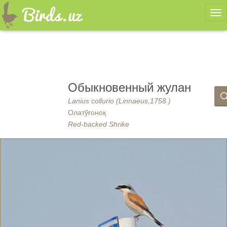
Ме
Обыкновенный жулан
Lanius collurio (Linnaeus,1758 )
Олатўғоноқ
Red-backed Shrike