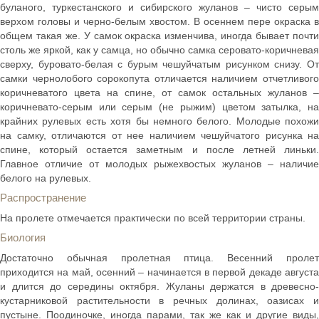
буланого, туркестанского и сибирского жуланов – чисто серым
верхом головы и черно-белым хвостом. В осеннем пере окраска в
общем такая же. У самок окраска изменчива, иногда бывает почти
столь же яркой, как у самца, но обычно самка серовато-коричневая
сверху, буровато-белая с бурым чешуйчатым рисунком снизу. От
самки чернолобого сорокопута отличается наличием отчетливого
коричневатого цвета на спине, от самок остальных жуланов –
коричневато-серым или серым (не рыжим) цветом затылка, на
крайних рулевых есть хотя бы немного белого. Молодые похожи
на самку, отличаются от нее наличием чешуйчатого рисунка на
спине, который остается заметным и после летней линьки.
Главное отличие от молодых рыжехвостых жуланов – наличие
белого на рулевых.
Распространение
На пролете отмечается практически по всей территории страны.
Биология
Достаточно обычная пролетная птица. Весенний пролет
приходится на май, осенний – начинается в первой декаде августа
и длится до середины октября. Жуланы держатся в древесно-
кустарниковой растительности в речных долинах, оазисах и
пустыне. Поодиночке, иногда парами, так же как и другие виды,