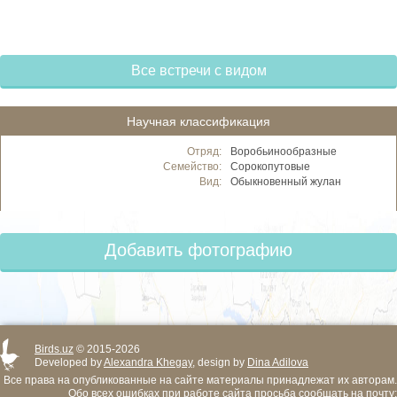
Все встречи с видом
Научная классификация
Отряд:
Воробьинообразные
Семейство:
Сорокопутовые
Вид:
Обыкновенный жулан
Добавить фотографию
Birds.uz
© 2015-2026
Developed by
Alexandra Khegay
, design by
Dina Adilova
Все права на опубликованные на сайте материалы принадлежат их авторам.
Обо всех ошибках при работе сайта просьба сообщать на почту: