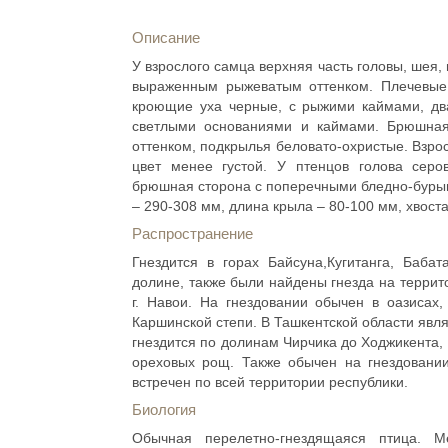
Описание
У взрослого самца верхняя часть головы, шея
выраженным рыжеватым оттенком. Плечевые,
кроющие уха черные, с рыжими каймами, дв
светлыми основаниями и каймами. Брюшная
оттенком, подкрылья беловато-охристые. Взрос
цвет менее густой. У птенцов голова сер
брюшная сторона с поперечными бледно-бурым
– 290-308 мм, длина крыла – 80-100 мм, хвоста
Распространение
Гнездится в горах Байсуна,Кугитанга, Баба
долине, также были найдены гнезда на террито
г. Навои. На гнездовании обычен в оазисах
Каршинской степи. В Ташкентской области явл
гнездится по долинам Чирчика до Ходжикента,
ореховых рощ. Также обычен на гнездовани
встречен по всей территории республики.
Биология
Обычная перелетно-гнездящаяся птица. М