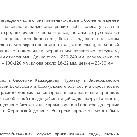
, передняя часть спины пепельно-серые с более или менее
 поясница и надхвостье рыжие, лоб, полоса у глаза и
а средних рулевых пера черные, остальные рулевые со
 сторона тела беловатая, бока и надхвостье с рыжим
лая самка окрашена почти так же, как и самец, но черный
оватая с поперечным черноватым волнистым рисунком;
и отметинами. Длина тела – 220-240 мм, размах крыльев
 – 100-126 мм, клюва около 18-22 мм, цевки – 25-30 мм.
тага, в бассейне Кашкадарьи, Нуратау, в Зарафшанской
рии Бухарского и Каракульского оазисов и в окрестностях
, расположенных на северной и юго-восточной границах
яется обычной гнездящейся птицей садов вокруг Ташкента,
 в долине Аксакаты до Карамазара и в Галавсае до первых
и в Ферганской долине. Во время пролетов может быть
естообитаниями служат прикишлачные сады, лесные