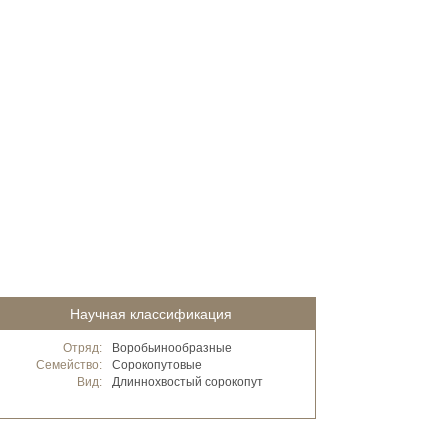
Научная классификация
Отряд:
Воробьинообразные
Семейство:
Сорокопутовые
Вид:
Длиннохвостый сорокопут