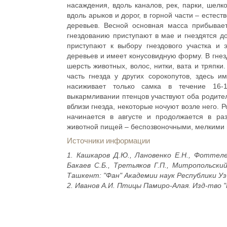
насаждения, вдоль каналов, рек, парки, шелк
вдоль арыков и дорог, в горной части – естест
деревьев. Весной основная масса прибывает
гнездованию приступают в мае и гнездятся д
приступают к выбору гнездового участка и 
деревьев и имеет конусовидную форму. В гнез
шерсть животных, волос, нитки, вата и тряпк
часть гнезда у других сорокопутов, здесь и
насиживает только самка в течение 16-
выкармливании птенцов участвуют оба родител
вблизи гнезда, некоторые ночуют возле него. 
начинается в августе и продолжается в ра
животной пищей – беспозвоночными, мелкими
Источники информации
1. Кашкаров Д.Ю., Лановенко Е.Н., Фоттеле
Бакаев С.Б., Третьяков Г.П., Митропольски
Ташкент: "Фан" Академии наук Республики Узб
2. Иванов А.И. Птицы Памиро-Алая. Изд-тво "Н