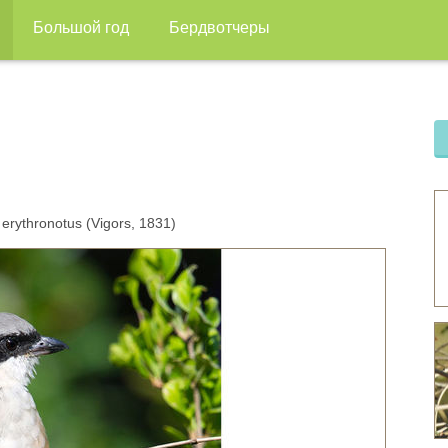
Большой год
Бердвотчеры
rythronotus (Vigors, 1831)