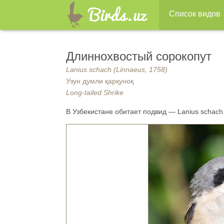
Список видов
Длиннохвостый сорокопут
Lanius schach (Linnaeus, 1758)
Узун думли қарқуноқ
Long-tailed Shrike
В Узбекистане обитает подвид — Lanius schach e