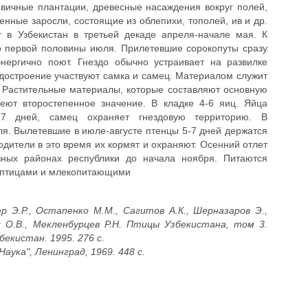
овичные плантации, древесные насаждения вокруг полей,
венные заросли, состоящие из облепихи, тополей, ив и др.
 в Узбекистан в третьей декаде апреля-начале мая. К
о первой половины июля. Прилетевшие сорокопуты сразу
энергично поют. Гнездо обычно устраивает на развилке
достроение участвуют самка и самец. Материалом служит
и. Растительные материалы, которые составляют основную
меют второстепенное значение. В кладке 4-6 яиц. Яйца
17 дней, самец охраняет гнездовую территорию. В
я. Вылетевшие в июле-августе птенцы 5-7 дней держатся
Родители в это время их кормят и охраняют. Осенний отлет
зных районах республики до начала ноября. Питаются
 птицами и млекопитающими
р Э.Р., Остапенко М.М., Сагитов А.К., Шерназаров Э.,
й О.В., Мекленбурцев Р.Н. Птицы Узбекистана, том 3.
екистан. 1995. 276 с.
аука", Ленинград, 1969. 448 с.