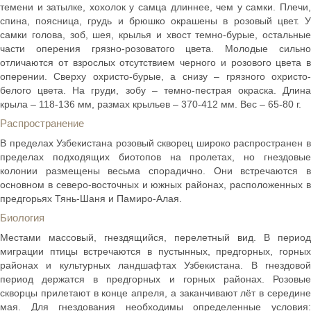
темени и затылке, хохолок у самца длиннее, чем у самки. Плечи,
спина, поясница, грудь и брюшко окрашены в розовый цвет. У
самки голова, зоб, шея, крылья и хвост темно-бурые, остальные
части оперения грязно-розоватого цвета. Молодые сильно
отличаются от взрослых отсутствием черного и розового цвета в
оперении. Сверху охристо-бурые, а снизу – грязного охристо-
белого цвета. На груди, зобу – темно-пестрая окраска. Длина
крыла – 118-136 мм, размах крыльев – 370-412 мм. Вес – 65-80 г.
Распространение
В пределах Узбекистана розовый скворец широко распространен в
пределах подходящих биотопов на пролетах, но гнездовые
колонии размещены весьма спорадично. Они встречаются в
основном в северо-восточных и южных районах, расположенных в
предгорьях Тянь-Шаня и Памиро-Алая.
Биология
Местами массовый, гнездящийся, перелетный вид. В период
миграции птицы встречаются в пустынных, предгорных, горных
районах и культурных ландшафтах Узбекистана. В гнездовой
период держатся в предгорных и горных районах. Розовые
скворцы прилетают в конце апреля, а заканчивают лёт в середине
мая. Для гнездования необходимы определенные условия: