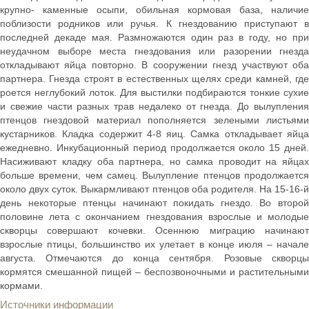
крупно- каменные осыпи, обильная кормовая база, наличие
поблизости родников или ручья. К гнездованию приступают в
последней декаде мая. Размножаются один раз в году, но при
неудачном выборе места гнездования или разорении гнезда
откладывают яйца повторно. В сооружении гнезд участвуют оба
партнера. Гнезда строят в естественных щелях среди камней, где
роется неглубокий лоток. Для выстилки подбираются тонкие сухие
и свежие части разных трав недалеко от гнезда. До вылупления
птенцов гнездовой материал пополняется зелеными листьями
кустарников. Кладка содержит 4-8 яиц. Самка откладывает яйца
ежедневно. Инкубационный период продолжается около 15 дней.
Насиживают кладку оба партнера, но самка проводит на яйцах
больше времени, чем самец. Вылупление птенцов продолжается
около двух суток. Выкармливают птенцов оба родителя. На 15-16-й
день некоторые птенцы начинают покидать гнездо. Во второй
половине лета с окончанием гнездования взрослые и молодые
скворцы совершают кочевки. Осеннюю миграцию начинают
взрослые птицы, большинство их улетает в конце июля – начале
августа. Отмечаются до конца сентября. Розовые скворцы
кормятся смешанной пищей – беспозвоночными и растительными
кормами.
Источники информации