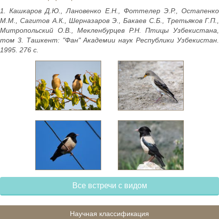
1. Кашкаров Д.Ю., Лановенко Е.Н., Фоттелер Э.Р., Остапенко
М.М., Сагитов А.К., Шерназаров Э., Бакаев С.Б., Третьяков Г.П.,
Митропольский О.В., Мекленбурцев Р.Н. Птицы Узбекистана,
том 3. Ташкент: "Фан" Академии наук Республики Узбекистан.
1995. 276 с.
Все встречи с видом
Научная классификация