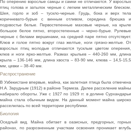
По оперению взрослые самцы и самки не отличаются. У взрослых
птиц голова и затылок черные с легким металлическим блеском.
Шея, горло и зоб – тускло-черные. Грудь, бока и верх тела
коричневато-бурые с винным отливом, середина брюшка и
подхвостье белые. Первостепенные маховые черные, на крыле
большое белое пятно, второстепенные – черно-бурые. Рулевые
черные с белами вершинами, на средней паре пятно отсутствует.
Клюв и голое пятно вокруг глаз желтые, ноги грязно-желтые. От
взрослых птиц молодые отличаются тусклым цветом оперения,
клюв и ноги ярко-желтые. Размах крыльев – 440-260 мм, длина
крыла – 136-146 мм, длина хвоста – 83-90 мм, клюва – 14,5-15,5
мм, цевки – 38-40 мм.
Распространение
В Узбекистане впервые, майна, как залетная птица была отмечена
Н.А. Зарудным (1912) в районе Термеза. Далее расселение майны
набирало обороты. Уже с 1927 по 1929 гг. в долине Сурхандарьи
майна стала обычным видом. На данный момент майна широко
расселилась по всей территории республики.
Биология
Оседлый вид. Майна обитает в оазисных, предгорных, горных
районах, по разрозненным участкам освоения проникает вглубь