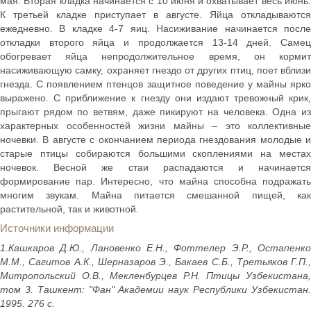
мая. Вторая кладка начинается с 10 июня и охватывает весь июнь.
К третьей кладке приступает в августе. Яйца откладываются
ежедневно. В кладке 4-7 яиц. Насиживание начинается после
откладки второго яйца и продолжается 13-14 дней. Самец
обогревает яйца непродолжительное время, он кормит
насиживающую самку, охраняет гнездо от других птиц, поет вблизи
гнезда. С появлением птенцов защитное поведение у майны ярко
выражено. С приближение к гнезду они издают тревожный крик,
прыгают рядом по ветвям, даже пикируют на человека. Одна из
характерных особенностей жизни майны – это коллективные
ночевки. В августе с окончанием периода гнездования молодые и
старые птицы собираются большими скоплениями на местах
ночевок. Весной же стаи распадаются и начинается
формирование пар. Интересно, что майна способна подражать
многим звукам. Майна питается смешанной пищей, как
растительной, так и животной.
Источники информации
1.Кашкаров Д.Ю., Лановенко Е.Н., Фоттелер Э.Р., Остапенко
М.М., Сагитов А.К., Шерназаров Э., Бакаев С.Б., Третьяков Г.П.,
Митропольский О.В., Мекленбурцев Р.Н. Птицы Узбекистана,
том 3. Ташкент: "Фан" Академии наук Республики Узбекистан.
1995. 276 с.