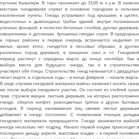
пустыни Кызылкум. В горы проникает до 3100 м н.у.м. В оазисах
местами гнездования служат в основном городские и сельские
населенные пункты. Гнезда устраивают под крышами, в щелях,
водосточных и дымоходных трубах зданий, внутри поломанных
уличных фонарей, в полостях бетонных столбов, дуплах деревьев,
скворечниках и дуплянках, брошеных гнездах сорок. В предгорных
и горных районах в первую очередь встречается недалеко от
жилья, кроме этого, гнездится в лессовых обрывах, в дуплах
различных пород деревьев, в трещинах скал и т.п. Гнездовой
период растянут с середины марта до конца сентября. Как в
выборе места для будущего гнезда, так и в строительстве
участвуют обе птицы. Строительство гнезд начинается с двадцатых
чисел марта, в отдельные годы – в конце февраля – начале марта.
В ряде случаев гнездовой материал майны начинают носить сразу
же после выбора гнездового участка. Он состоит из стеблей сухих
трав, стручков акации, листьев деревьев, на которых расположено
гнездо, оберток конфет, разноцветных тряпок и других бытовых
отходов. В период насиживания яиц свежие листья деревьев
добавляет в гнездо постоянно. С появлением птенцов укладка
гнездового материала прекращается. Гнездо занимается майной
иногда несколько лет подряд. Начало первой кладки происходит в
последнюю декаду апреля, массовые кладки – в первой половине