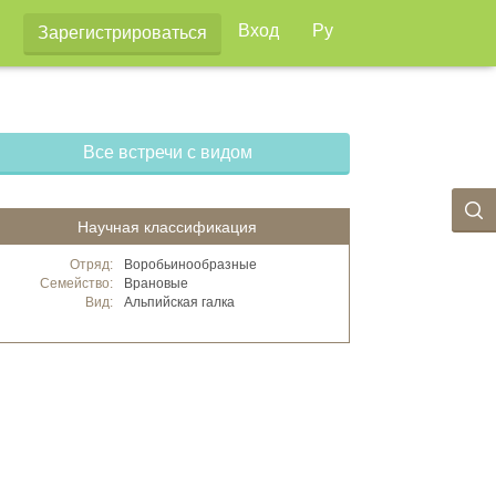
Вход
Ру
Зарегистрироваться
Все встречи с видом
Научная классификация
Отряд:
Воробьинообразные
Семейство:
Врановые
Вид:
Альпийская галка