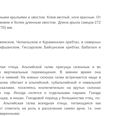
ными крыльями и хвостом. Клюв желтый, ноги красные. От
лювом и более длинным хвостом. Длина крыла самцов 272
70) мм.
скемском, Чаткальском и Кураминских хребтах, в северных
рафшанском, Гиссарском, Байсунском хребтах, Бабатаге и
лая птица. Альпийской галке присущи сезонные и во
ые вертикальные перемещения. В зимнее время она
й и нижний. На южных склонах галки встречаются чаще в
алка обитает в альпийской, субальпийской и нивальной
скалами, поселяясь исключительно на крутых склонах
ен пар. Иногда селятся и отдельными парами. Гнезда
ещер, в нишах. Гнездовой период у большинства птиц, по-
. Альпийская галка всеядная птица, питающаяся как
т отметить ее роль в расселении семян арчи, т.к. они
еваренными.