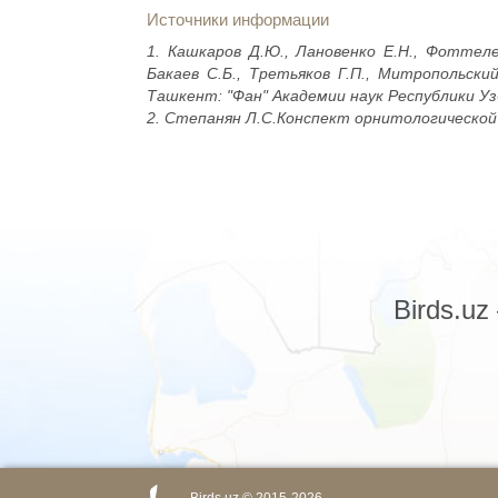
Источники информации
1. Кашкаров Д.Ю., Лановенко Е.Н., Фоттеле
Бакаев С.Б., Третьяков Г.П., Митропольски
Ташкент: "Фан" Академии наук Республики Узб
2. Степанян Л.С.Конспект орнитологической ф
Birds.u