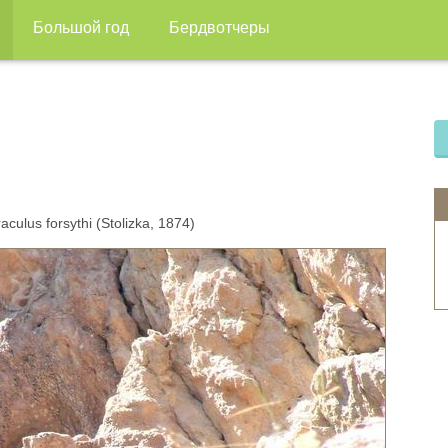
Большой год
Бердвотчеры
ulus forsythi (Stolizka, 1874)