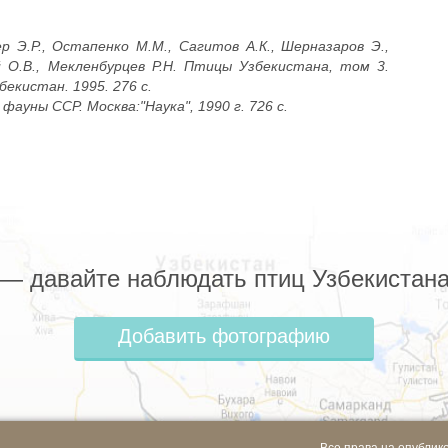
р Э.Р., Остапенко М.М., Сагитов А.К., Шерназаров Э.,
й О.В., Мекленбурцев Р.Н. Птицы Узбекистана, том 3.
екистан. 1995. 276 с.
ауны ССР. Москва:"Наука", 1990 г. 726 с.
z — давайте наблюдать птиц Узбекистана
Добавить фотографию