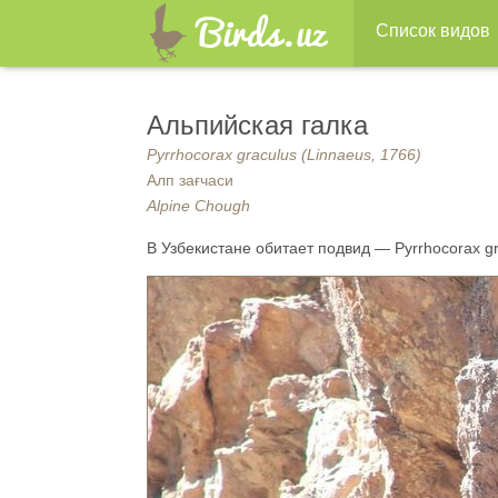
Список видов
Альпийская галка
Pyrrhocorax graculus (Linnaeus, 1766)
Алп зағчаси
Alpine Chough
В Узбекистане обитает подвид — Pyrrhocorax grac