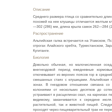
Описание
Среднего размера птица со сравнительно длин
похожей на нее клушицы отличается желтым к
—302 (286) мм, длина крыла самок 262—284 (2
Распространение
Альпийская галка встречается на Угамском, П
отрогах Алайского хребта, Туркестанском, За
Кугитанге.
Биология
Довольно обычная, но малочисленная осед
внегнездовой период ежедневные кормов
откочевывает из верхних поясов гор в средни
смешанных стаях с клушицами. Альпийская г
зонах. В гнездовом отношении связана со 
колониями от нескольких десятков до сот
устраивают в расщелинах скал, на карнизах п
видимому, заканчивается к середине июля
растительной, так и животной пищей. Следуе
проходят через пищеварительный трак не пер