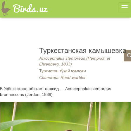
Ме
Туркестанская камышевка
Acrocephalus stentoreus (Hemprich et
Ehrenberg, 1833)
Туркистон тўқай чумчуғи
Clamorous Reed-warbler
В Узбекистане обитает подвид — Acrocephalus stentoreus
brunnescens (Jerdon, 1839)