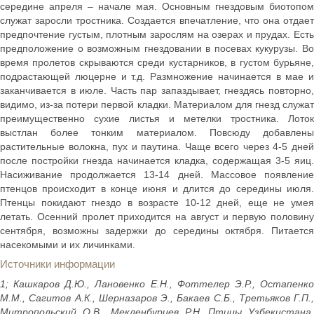
середине апреля – начале мая. Основным гнездовым биотопом
служат заросли тростника. Создается впечатление, что она отдает
предпочтение густым, плотным зарослям на озерах и прудах. Есть
предположение о возможным гнездовании в посевах кукурузы. Во
время пролетов скрываются среди кустарников, в густом бурьяне,
подрастающей люцерне и т.д. Размножение начинается в мае и
заканчивается в июле. Часть пар запаздывает, гнездясь повторно,
видимо, из-за потери первой кладки. Материалом для гнезд служат
преимущественно сухие листья и метелки тростника. Лоток
выстлан более тонким материалом. Повсюду добавлены
растительные волокна, пух и паутина. Чаще всего через 4-5 дней
после постройки гнезда начинается кладка, содержащая 3-5 яиц.
Насиживание продолжается 13-14 дней. Массовое появление
птенцов происходит в конце июня и длится до середины июля.
Птенцы покидают гнездо в возрасте 10-12 дней, еще не умея
летать. Осенний пролет приходится на август и первую половину
сентября, возможны задержки до середины октября. Питается
насекомыми и их личинками.
Источники информации
1; Кашкаров Д.Ю., Лановенко Е.Н., Фоттелер Э.Р., Остапенко
М.М., Сагитов А.К., Шерназаров Э., Бакаев С.Б., Третьяков Г.П.,
Митропольский О.В., Мекленбурцев Р.Н. Птицы Узбекистана,