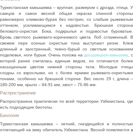
Туркестанская камышевка – крупная, размером с дрозда, птица. У
самцов и самок весной общая окраска спинной стороны
равномерно оливково-бурая без пестрин, со слабым рыжеватым
оттенком, усиливающимся к надхвостью. Брюшная сторона
беловато-охристая. Бока, подкрылья и подхвостье буроватые.
Бровь светлого рыжевато-коричневого цвета. Лоб сглаженный. В
свежем пере осенью охристые тона выступают резче. Клюв
длинный и заостренный, темно-бурый со светлым основанием
подклювья, ноги бурые. Очень похожа на
, с
дроздовидную камышевку
которой ранее считалась единым видом, но отличается более
насыщенным цветом нижней стороны тела. Молодые птицы
сходны со взрослыми, но с более яркими рыжевато-охристыми
тонами, особенно на брюшной стороне. Вес около 29 г, длина –
180-200 мм, крыло – 84-91 мм, хвост – 75-86 мм.
Распространение
Распространена практически по всей территории Узбекистана, где
есть подходящие биотопы.
Биология
Туркестанская камышевка – летний, гнездящийся и полностью
отлетающий на зиму обитатель Узбекистана. Весной появляются в