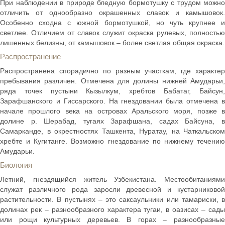
При наблюдении в природе бледную бормотушку с трудом можно
отличить от однообразно окрашенных славок и камышовок.
Особенно сходна с южной бормотушкой, но чуть крупнее и
светлее. Отличием от славок служит окраска рулевых, полностью
лишенных белизны, от камышовок – более светлая общая окраска.
Распространение
Распространена спорадично по разным участкам, где характер
пребывания различен. Отмечена для долины нижней Амударьи,
ряда точек пустыни Кызылкум, хребтов Бабатаг, Байсун,
Зарафшанского и Гиссарского. На гнездовании была отмечена в
начале прошлого века на островах Аральского моря, позже в
долине р. Шерабад, тугаях Зарафшана, садах Байсуна, в
Самарканде, в окрестностях Ташкента, Нуратау, на Чаткальском
хребте и Кугитанге. Возможно гнездование по нижнему течению
Амударьи.
Биология
Летний, гнездящийся житель Узбекистана. Местообитаниями
служат различного рода заросли древесной и кустарниковой
растительности. В пустынях – это саксаульники или тамариски, в
долинах рек – разнообразного характера тугаи, в оазисах – сады
или рощи культурных деревьев. В горах – разнообразные