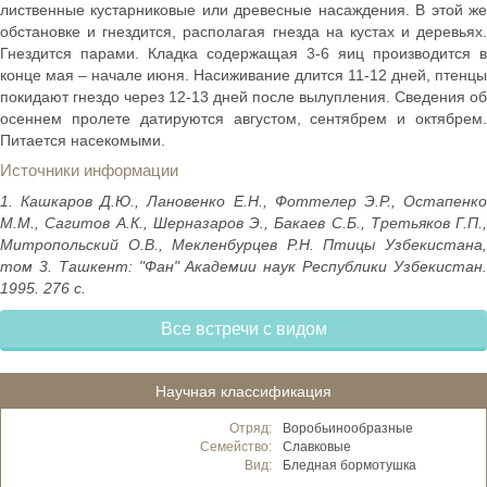
лиственные кустарниковые или древесные насаждения. В этой же
обстановке и гнездится, располагая гнезда на кустах и деревьях.
Гнездится парами. Кладка содержащая 3-6 яиц производится в
конце мая – начале июня. Насиживание длится 11-12 дней, птенцы
покидают гнездо через 12-13 дней после вылупления. Сведения об
осеннем пролете датируются августом, сентябрем и октябрем.
Питается насекомыми.
Источники информации
1. Кашкаров Д.Ю., Лановенко Е.Н., Фоттелер Э.Р., Остапенко
М.М., Сагитов А.К., Шерназаров Э., Бакаев С.Б., Третьяков Г.П.,
Митропольский О.В., Мекленбурцев Р.Н. Птицы Узбекистана,
том 3. Ташкент: "Фан" Академии наук Республики Узбекистан.
1995. 276 с.
Все встречи с видом
Научная классификация
Отряд:
Воробьинообразные
Семейство:
Славковые
Вид:
Бледная бормотушка