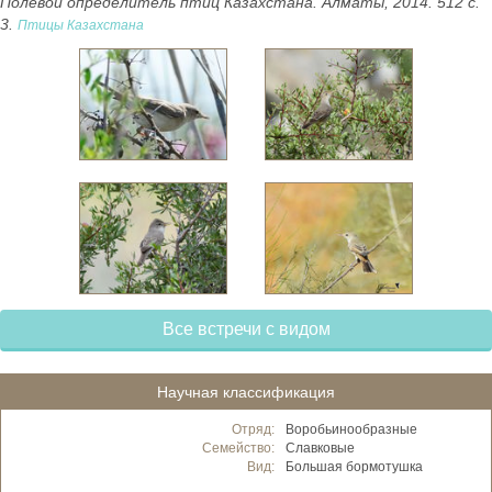
Полевой определитель птиц Казахстана. Алматы, 2014. 512 с.
3.
Птицы Казахстана
Все встречи с видом
Научная классификация
Отряд:
Воробьинообразные
Семейство:
Славковые
Вид:
Большая бормотушка