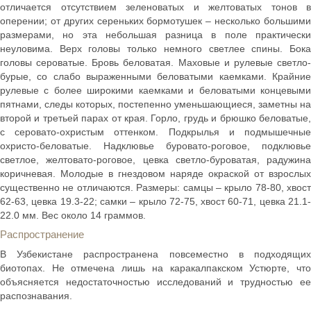
отличается отсутствием зеленоватых и желтоватых тонов в
оперении; от других сереньких бормотушек – несколько большими
размерами, но эта небольшая разница в поле практически
неуловима. Верх головы только немного светлее спины. Бока
головы сероватые. Бровь беловатая. Маховые и рулевые светло-
бурые, со слабо выраженными беловатыми каемками. Крайние
рулевые с более широкими каемками и беловатыми концевыми
пятнами, следы которых, постепенно уменьшающиеся, заметны на
второй и третьей парах от края. Горло, грудь и брюшко беловатые,
с серовато-охристым оттенком. Подкрылья и подмышечные
охристо-беловатые. Надклювье буровато-роговое, подклювье
светлое, желтовато-роговое, цевка светло-буроватая, радужина
коричневая. Молодые в гнездовом наряде окраской от взрослых
существенно не отличаются. Размеры: самцы – крыло 78-80, хвост
62-63, цевка 19.3-22; самки – крыло 72-75, хвост 60-71, цевка 21.1-
22.0 мм. Вес около 14 граммов.
Распространение
В Узбекистане распространена повсеместно в подходящих
биотопах. Не отмечена лишь на каракалпакском Устюрте, что
объясняется недостаточностью исследований и трудностью ее
распознавания.