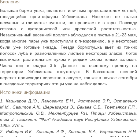
Биология
Большая бормотушка, является типичным представителем летней,
гнездящийся орнитофауны Узбекистана. Населяет не только
песчаные и глинистые пустыни, но проникает и в горы. Повсюду
связана с кустарниковой или древесной растительностью.
Незаконченный весенний пролет наблюдался в пустыне 21-23 мая,
когда многие пары уже приступили к гнездованию, а у некоторых
были уже готовые гнезда. Гнезда бормотушка вьет из тонких
полосок луба и размочаленных листьев некоторых злаков. Лоток
выстилает растительным пухом и редким слоем тонких волокон.
Число яиц в кладке 3-5. Данные по осеннему пролету на
территории Узбекистана отсутствуют. В Казахстане осенний
перелет происходит вероятно в августе, так как в начале сентября
в гнездовых территориях птицы уже не наблюдались.
Источники информации
1. Кашкаров Д.Ю., Лановенко Е.Н., Фоттелер Э.Р., Остапенко
М.М., Сагитов А.К., Шерназаров Э., Бакаев С.Б., Третьяков Г.П.,
Митропольский О.В., Мекленбурцев Р.Н. Птицы Узбекистана,
том 3. Ташкент: "Фан" Академии наук Республики Узбекистан.
1995. 276 с.
2. Рябицев В.К., Ковшарь А.Ф., Ковшарь В.А., Березовиков Н.Н.