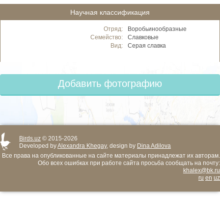
Научная классификация
Отряд:
Воробьинообразные
Семейство:
Славковые
Вид:
Серая славка
Добавить фотографию
Birds.uz
© 2015-2026
Developed by
Alexandra Khegay
, design by
Dina Adilova
Все права на опубликованные на сайте материалы принадлежат их авторам.
Обо всех ошибках при работе сайта просьба сообщать на почту:
khalex@bk.ru
ru
en
uz