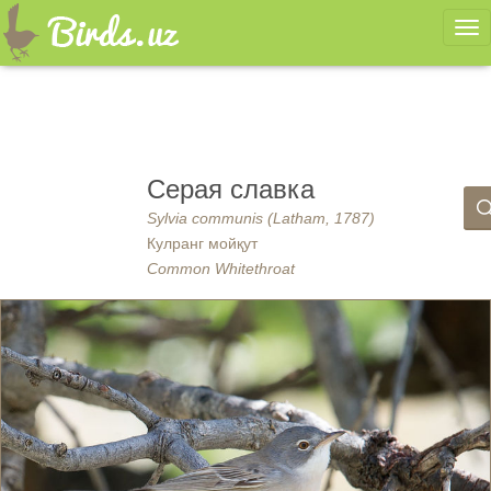
Ме
Серая славка
Sylvia communis (Latham, 1787)
Кулранг мойқут
Common Whitethroat