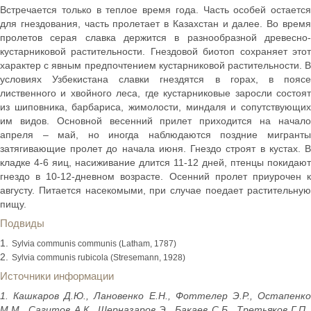
Встречается только в теплое время года. Часть особей остается
для гнездования, часть пролетает в Казахстан и далее. Во время
пролетов серая славка держится в разнообразной древесно-
кустарниковой растительности. Гнездовой биотоп сохраняет этот
характер с явным предпочтением кустарниковой растительности. В
условиях Узбекистана славки гнездятся в горах, в поясе
лиственного и хвойного леса, где кустарниковые заросли состоят
из шиповника, барбариса, жимолости, миндаля и сопутствующих
им видов. Основной весенний прилет приходится на начало
апреля – май, но иногда наблюдаются поздние мигранты
затягивающие пролет до начала июня. Гнездо строят в кустах. В
кладке 4-6 яиц, насиживание длится 11-12 дней, птенцы покидают
гнездо в 10-12-дневном возрасте. Осенний пролет приурочен к
августу. Питается насекомыми, при случае поедает растительную
пищу.
Подвиды
Sylvia communis communis (Latham, 1787)
Sylvia communis rubicola (Stresemann, 1928)
Источники информации
1. Кашкаров Д.Ю., Лановенко Е.Н., Фоттелер Э.Р., Остапенко
М.М., Сагитов А.К., Шерназаров Э., Бакаев С.Б., Третьяков Г.П.,