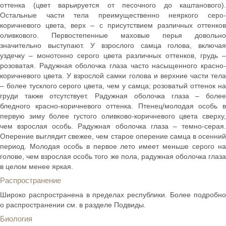
оттенка (цвет варьируется от песочного до каштанового).
Остальные части тела преимущественно неяркого серо-
коричневого цвета, верх – с присутствием различных оттенков
оливкового. Первостепенные маховые перья довольно
значительно выступают. У взрослого самца голова, включая
уздечку – монотонно серого цвета различных оттенков, грудь –
розоватая. Радужная оболочка глаза часто насыщенного красно-
коричневого цвета. У взрослой самки голова и верхние части тела
– более тусклого серого цвета, чем у самца; розоватый оттенок на
груди также отсутствует. Радужная оболочка глаза – более
бледного красно-коричневого оттенка. Птенец/молодая особь в
первую зиму более густого оливково-коричневого цвета сверху,
чем взрослая особь. Радужная оболочка глаза – темно-серая.
Оперение выглядит свежее, чем старое оперение самца в осенний
период. Молодая особь в первое лето имеет меньше серого на
голове, чем взрослая особь того же пола, радужная оболочка глаза
в целом менее яркая.
Распространение
Широко распространена в пределах республики. Более подробно
о распространении см. в разделе Подвиды.
Биология