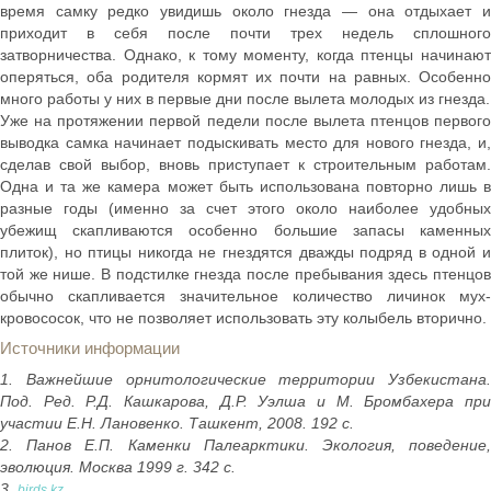
время самку редко увидишь около гнезда — она отдыхает и
приходит в себя после почти трех недель сплошного
затворничества. Однако, к тому моменту, когда птенцы начинают
оперяться, оба родителя кормят их почти на равных. Особенно
много работы у них в первые дни после вылета молодых из гнезда.
Уже на протяжении первой педели после вылета птенцов первого
выводка самка начинает подыскивать место для нового гнезда, и,
сделав свой выбор, вновь приступает к строительным работам.
Одна и та же камера может быть использована повторно лишь в
разные годы (именно за счет этого около наиболее удобных
убежищ скапливаются особенно большие запасы каменных
плиток), но птицы никогда не гнездятся дважды подряд в одной и
той же нише. В подстилке гнезда после пребывания здесь птенцов
обычно скапливается значительное количество личинок мух-
кровососок, что не позволяет использовать эту колыбель вторично.
Источники информации
1. Важнейшие орнитологические территории Узбекистана.
Под. Ред. Р.Д. Кашкарова, Д.Р. Уэлша и М. Бромбахера при
участии Е.Н. Лановенко. Ташкент, 2008. 192 с.
2. Панов Е.П. Каменки Палеарктики. Экология, поведение,
эволюция. Москва 1999 г. 342 с.
3.
birds.kz