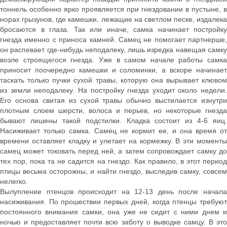
тоннель особенно ярко проявляется при гнездовании в пустыне, в
норах грызунов, где камешки, лежащие на светлом песке, издалека
бросаются в глаза. Так или иначе, самка начинает постройку
гнезда именно с приноса камней. Самец не помогает партнерше,
он распевает где-нибудь неподалеку, лишь изредка навещая самку
возле строящегося гнезда. Уже в самом начале работы самка
приносит поочередно камешки и соломинки, а вскоре начинает
таскать только пучки сухой травы, которую она вырывает клювом
из земли неподалеку. На постройку гнезда уходит около недели.
Его основа свитая из сухой травы обычно выстилается изнутри
плотным слоем шерсти, волоса и перьев, но некоторые гнезда
бывают лишены такой подстилки. Кладка состоит из 4-6 яиц.
Насиживает только самка. Самец не кормит ее, и она время от
времени оставляет кладку и улетает на кормежку. В эти моменты
самец может токовать перед ней, а затем сопровождает самку до
тех пор, пока та не садится на гнездо. Как правило, в этот период
птицы весьма осторожны, и найти гнездо, выследив самку, совсем
нелегко.
Вылупление птенцов происходит на 12-13 день после начала
насиживания. По прошествии первых дней, когда птенцы требуют
постоянного внимания самки, она уже не сидит с ними днем и
ночью и предоставляет почти всю заботу о выводке самцу. В это