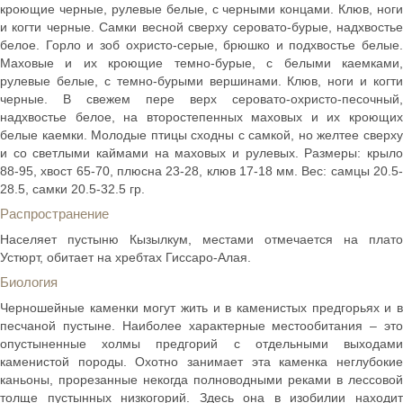
кроющие черные, рулевые белые, с черными концами. Клюв, ноги
и когти черные. Самки весной сверху серовато-бурые, надхвостье
белое. Горло и зоб охристо-серые, брюшко и подхвостье белые.
Маховые и их кроющие темно-бурые, с белыми каемками,
рулевые белые, с темно-бурыми вершинами. Клюв, ноги и когти
черные. В свежем пере верх серовато-охристо-песочный,
надхвостье белое, на второстепенных маховых и их кроющих
белые каемки. Молодые птицы сходны с самкой, но желтее сверху
и со светлыми каймами на маховых и рулевых. Размеры: крыло
88-95, хвост 65-70, плюсна 23-28, клюв 17-18 мм. Вес: самцы 20.5-
28.5, самки 20.5-32.5 гр.
Распространение
Населяет пустыню Кызылкум, местами отмечается на плато
Устюрт, обитает на хребтах Гиссаро-Алая.
Биология
Черношейные каменки могут жить и в каменистых предгорьях и в
песчаной пустыне. Наиболее характерные местообитания – это
опустыненные холмы предгорий с отдельными выходами
каменистой породы. Охотно занимает эта каменка неглубокие
каньоны, прорезанные некогда полноводными реками в лессовой
толще пустынных низкогорий. Здесь она в изобилии находит