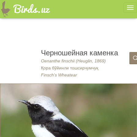
Ме
Черношейная каменка
Oenanthe finschii (Heuglin, 1869)
Қора бўйинли тошсирчумчуқ
Finsch’s Wheatear