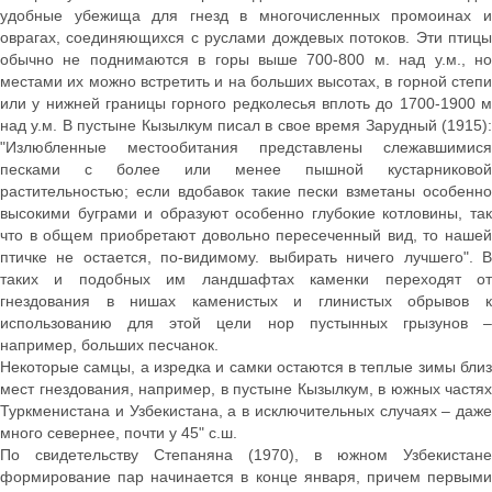
удобные убежища для гнезд в многочисленных промоинах и
оврагах, соединяющихся с руслами дождевых потоков. Эти птицы
обычно не поднимаются в горы выше 700-800 м. над у.м., но
местами их можно встретить и на больших высотах, в горной степи
или у нижней границы горного редколесья вплоть до 1700-1900 м
над у.м. В пустыне Кызылкум писал в свое время Зарудный (1915):
"Излюбленные местообитания представлены слежавшимися
песками с более или менее пышной кустарниковой
растительностью; если вдобавок такие пески взметаны особенно
высокими буграми и образуют особенно глубокие котловины, так
что в общем приобретают довольно пересеченный вид, то нашей
птичке не остается, по-видимому. выбирать ничего лучшего". В
таких и подобных им ландшафтах каменки переходят от
гнездования в нишах каменистых и глинистых обрывов к
использованию для этой цели нор пустынных грызунов –
например, больших песчанок.
Некоторые самцы, а изредка и самки остаются в теплые зимы близ
мест гнездования, например, в пустыне Кызылкум, в южных частях
Туркменистана и Узбекистана, а в исключительных случаях – даже
много севернее, почти у 45" с.ш.
По свидетельству Степаняна (1970), в южном Узбекистане
формирование пар начинается в конце января, причем первыми