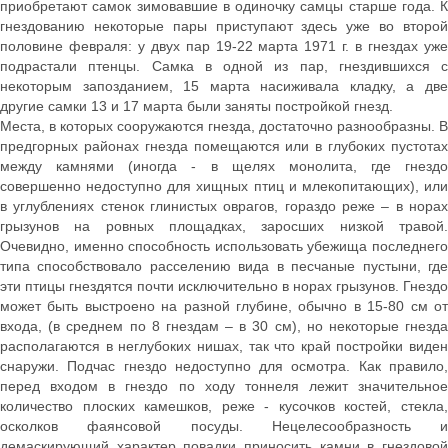
приобретают самок зимовавшие в одиночку самцы старше года. К
гнездованию некоторые пары приступают здесь уже во второй
половине февраля: у двух пар 19-22 марта 1971 г. в гнездах уже
подрастали птенцы. Самка в одной из пар, гнездившихся с
некоторым запозданием, 15 марта насиживала кладку, а две
другие самки 13 и 17 марта были заняты постройкой гнезд.
Места, в которых сооружаются гнезда, достаточно разнообразны. В
предгорных районах гнезда помещаются или в глубоких пустотах
между камнями (иногда - в щелях монолита, где гнездо
совершенно недоступно для хищных птиц и млекопитающих), или
в углублениях стенок глинистых оврагов, гораздо реже – в норах
грызунов на ровных площадках, заросших низкой травой.
Очевидно, именно способность использовать убежища последнего
типа способствовало расселению вида в песчаные пустыни, где
эти птицы гнездятся почти исключительно в норах грызунов. Гнездо
может быть выстроено на разной глубине, обычно в 15-80 см от
входа, (в среднем по 8 гнездам – в 30 см), но некоторые гнезда
располагаются в неглубоких нишах, так что край постройки виден
снаружи. Подчас гнездо недоступно для осмотра. Как правило,
перед входом в гнездо по ходу тоннеля лежит значительное
количество плоских камешков, реже - кусочков костей, стекла,
осколков фаянсовой посуды. Нецелесообразность и
демаскирующий характер повадки приносить камни в гнездовой