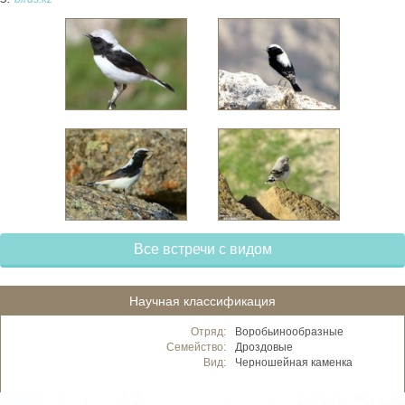
Все встречи с видом
Научная классификация
Отряд:
Воробьинообразные
Семейство:
Дроздовые
Вид:
Черношейная каменка