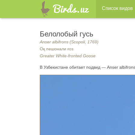
Список видов
Белолобый гусь
Anser albifrons (Scopoli, 1769)
Оқ пешонали ғоз
Greater White-fronted Goose
В Узбекистане обитает подвид — Anser albifrons 