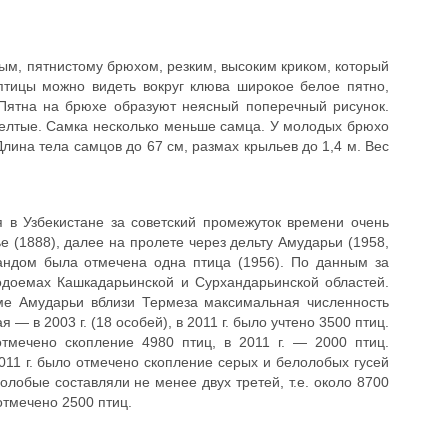
ным, пятнистому брюхом, резким, высоким криком, который
птицы можно видеть вокруг клюва широкое белое пятно,
. Пятна на брюхе образуют неясный поперечный рисунок.
желтые. Самка несколько меньше самца. У молодых брюхо
Длина тела самцов до 67 см, размах крыльев до 1,4 м. Вес
 в Узбекистане за советский промежуток времени очень
 (1888), далее на пролете через дельту Амударьи (1958,
андом была отмечена одна птица (1956). По данным за
одоемах Кашкадарьинской и Сурхандарьинской областей.
йме Амударьи вблизи Термеза максимальная численность
я — в 2003 г. (18 особей), в 2011 г. было учтено 3500 птиц.
тмечено скопление 4980 птиц, в 2011 г. — 2000 птиц.
11 г. было отмечено скопление серых и белолобых гусей
олобые составляли не менее двух третей, т.е. около 8700
тмечено 2500 птиц.