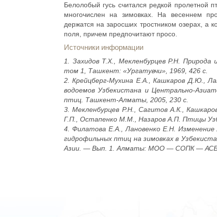
Белолобый гусь считался редкой пролетной пт
многочислен на зимовках. На весеннем пр
держатся на заросших тростником озерах, а к
поля, причем предпочитают просо.
Источники информации
1. Захидов Т.Х., Мекленбурцев Р.Н. Природ
том 1, Ташкент: «Ургатувчи», 1969, 426 с.
2. Крейцберг-Мухина Е.А., Кашкаров Д.Ю., Л
водоемов Узбекистана и Центрально-Азиат
птиц. Ташкент-Алматы, 2005, 230 с.
3. Мекленбурцев Р.Н., Сагитов А.К., Кашкар
Г.П., Остапенко М.М., Назаров А.П. Птицы Уз
4. Филатова Е.А., Лановенко Е.Н. Изменени
гидрофильных птиц на зимовках в Узбекиста
Азии. — Вып. 1. Алматы: MOO — СОПК — АСБК