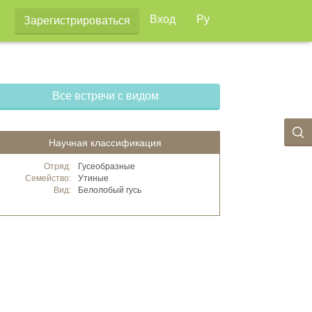
Вход
Ру
Зарегистрироваться
Все встречи с видом
Научная классификация
Отряд:
Гусеобразные
Семейство:
Утиные
Вид:
Белолобый гусь