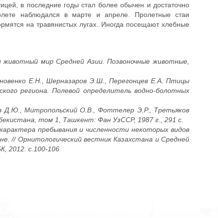
ицей, в последние годы стал более обычен и достаточно
олете наблюдался в марте и апреле. Пролетные стаи
ормятся на травянистых лугах. Иногда посещают хлебные
а и животный мир Средней Азии. Позвоночные животные,
ановенко Е.Н., Шерназаров Э.Ш., Перегонцев Е.А. Птицы
ского региона. Полевой определитель водно-болотных
ов Д.Ю., Митропольский О.В., Фоттелер Э.Р., Третьяков
бекистана, том 1, Ташкент: Фан УзССР, 1987 г., 291 с.
е характера пребывания и численности некоторых видов
не. // Орнитологический вестник Казахстана и Средней
, 2012. c.100-106