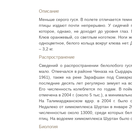
Описание
Меньше серого гуся. В полете отличается тем
птицы издают почти непрерывно. У сидячей 
которое, однако, не доходит до уровня глаз
Клюв оранжевый, со светлым ноготком. Ноги 
одноцветное, белого кольца вокруг клюва нет. 
– 3,2 кг.
Распространение
Сведений о распространении белолобого гуся
мало. Отмечался в районе Чиназа на Сырдарье
1961), также на реке Зарафшан под Самарк
последние десять лет регулярно зимует на в
Его численность колеблется по годам. В по
отмечена в 2004 г. (около 5 тыс.), а минимальна
На Талимарджанском вдхр. в 2004 г. было о
Недалеко от химкомплекса Шуртан в январе 20
численностью около 13000, среди которых бел
птиц. На водоеме химкомплекса Шуртан было о
Биология