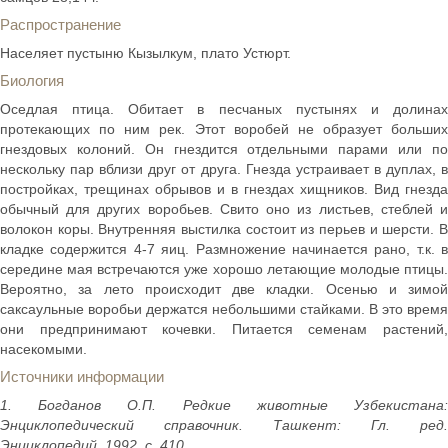
Распространение
Населяет пустыню Кызылкум, плато Устюрт.
Биология
Оседлая птица. Обитает в песчаных пустынях и долинах
протекающих по ним рек. Этот воробей не образует больших
гнездовых колоний. Он гнездится отдельными парами или по
нескольку пар вблизи друг от друга. Гнезда устраивает в дуплах, в
постройках, трещинах обрывов и в гнездах хищников. Вид гнезда
обычный для других воробьев. Свито оно из листьев, стеблей и
волокон коры. Внутренняя выстилка состоит из перьев и шерсти. В
кладке содержится 4-7 яиц. Размножение начинается рано, т.к. в
середине мая встречаются уже хорошо летающие молодые птицы.
Вероятно, за лето происходит две кладки. Осенью и зимой
саксаульные воробьи держатся небольшими стайками. В это время
они предпринимают кочевки. Питается семенам растений,
насекомыми.
Источники информации
1. Богданов О.П. Редкие животные Узбекистана:
Энциклопедический справочник. Ташкент: Гл. ред.
Энциклопедий, 1992. с. 410