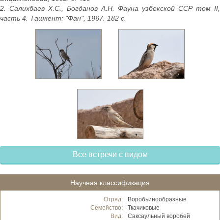
2. Салихбаев Х.С., Богданов А.Н. Фауна узбекской ССР том II,
часть 4. Ташкент: "Фан", 1967. 182 с.
Все встречи с видом
Научная классификация
Отряд:
Воробьинообразные
Семейство:
Ткачиковые
Вид:
Саксаульный воробей