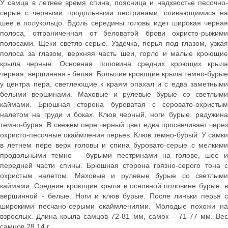
У самца в летнее время спина, поясница и надхвостье песочно-
серые с черными продольными пестринами, сливающимися на
шее в полукольцо. Вдоль середины головы идет широкая черная
полоса, отграниченная от беловатой брови охристо-рыжими
полосами. Щеки светло-серые. Уздечка, перья под глазом, узкая
полоса за глазом, верхняя часть шеи, горло и малые кроющие
крыла черные. Основная половина средних кроющих крыла
черная, вершинная - белая. Большие кроющие крыла темно-бурые
у центра пера, светлеющие к краям опахал и с едва заметными
белыми вершинами. Маховые и рулевые бурые со светлыми
каймами. Брюшная сторона буроватая с серовато-охристым
налетом на груди и боках. Клюв черный, ноги бурые, радужина
темно-бурая. В свежем пере черный цвет едва просвечивает через
охристо-песочные окаймления перьев. Клюв темно-бурый. У самки
в летнем пере верх головы и спина буровато-серые с мелкими
продольными темно – бурыми пестринами на голове, шее и
передней части спины. Брюшная сторона грязно-серого тона с
охристым налетом. Маховые и рулевые бурые со светлыми
каймами. Средние кроющие крыла в основной половине бурые, в
вершинной - белые. Ноги и клюв бурые. После линьки перья с
широкими песчано-серыми окаймлениями. Молодые похожи на
взрослых. Длина крыла самцов 72-81 мм, самок – 71-77 мм. Вес
самцов 28,14 г.