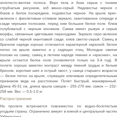
золотисто-желтая полоса. Верх тела и бока серые с тонким
струйчатым рисунком, зоб винно-серый. Надхвостье черное с
боков и белое посередине, подхвостье черное. На крыле ярко-
зеленое с фиолетовым отливом зеркало, окантованное спереди и
сзади черными полосами, перед ним большое белое поле. Клюв
голубоватый с черным кончиком. Самка имеет рыжую и серые
морфы, связанные цветовыми переходами. Зеркало серо-зеленое
со слабой черной окантовкой сзади, клюв светло-серый. Самец в
брачном наряде хорошо отличается характерной окраской; белое
пятно на крыле заметно и у сидящих птиц. Молодые свиязи
похожи на самку; самец в летнем наряде темнее и «краснее», на
крыле остается белое поле (появляется только на 3-й год). В
полете хорошо заметен контраст между темной грудью и белым
брюхом, короткая шея и острый хвост; у самца старшего возраста
— белое пятно на крыле, служащее ключевым определительным
признаком вида на расстоянии. Полет быстрый, маневренный.
Длина 45-51 см, длина крыла самцов – 255-270 мм, самок — 232-
258 мм. Вес — 0,5-1,0 кг.
Распространение
На пролете встречается повсеместно по водно-болотистым
угодьям страны. Ограничено зимует в южной и центральной частях
Узбекистана.