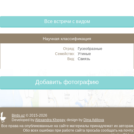
Все встречи с видом
Научная классификация
Отряд:
Гусеобразные
Семейство:
Утиные
Вид:
Свиязь
Добавить фотографию
Birds.uz
© 2015-2026
Developed by
Alexandra Khegay
, design by
Dina Adilova
Все права на опубликованные на сайте материалы принадлежат их авторам.
Обо всех ошибках при работе сайта просьба сообщать на почту: