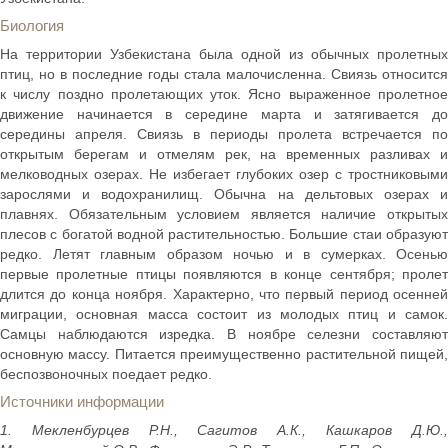
Биология
На территории Узбекистана была одной из обычных пролетных
птиц, но в последние годы стала малочисленна. Свиязь относится
к числу поздно пролетающих уток. Ясно выраженное пролетное
движение начинается в середине марта и затягивается до
середины апреля. Свиязь в периоды пролета встречается по
открытым берегам и отмелям рек, на временных разливах и
мелководных озерах. Не избегает глубоких озер с тростниковыми
зарослями и водохранилищ. Обычна на дельтовых озерах и
плавнях. Обязательным условием является наличие открытых
плесов с богатой водной растительностью. Большие стаи образуют
редко. Летят главным образом ночью и в сумерках. Осенью
первые пролетные птицы появляются в конце сентября; пролет
длится до конца ноября. Характерно, что первый период осенней
миграции, основная масса состоит из молодых птиц и самок.
Самцы наблюдаются изредка. В ноябре селезни составляют
основную массу. Питается преимущественно растительной пищей,
беспозвоночных поедает редко.
Источники информации
1. Мекленбурцев Р.Н., Сагитов А.К., Кашкаров Д.Ю.,