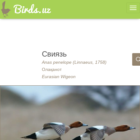
Ме
Свиязь
Anas penelope (Linnaeus, 1758)
Олақанот
Eurasian Wigeon