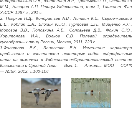
Митропольский О.В., Фоттелер Э.Р., Третьяков Г.П., Остапенко
М.М., Назаров А.П. Птицы Узбекистана, том 1, Ташкент: Фан
УзССР, 1987 г., 291 с.
2. Поярков Н.Д., Кондратьев А.В., Литвин К.Е., Сыроечковский
Е.Е., Коблик Е.А., Блохин Ю.Ю., Гуртовая Е.Н., Мищенко А.Л.,
Морозов В.В., Поповкина А.Б., Соловьева Д.В., Фокин С.Ю.,
Хоритонова И.А., Волков С.В. Полевой определитель
гусеобразных птиц России, Москва, 2011, 223 с.
3.Филатова Е.К., Лановенко Е.Н. Изменение характера
пребывания и численности некоторых видов гидрофильных
птиц на зимовках в Узбекистане//Орнитологический вестник
Казахстана и Средней Азии. — Вып. 1. — Алматы: MOO — СОПК
— АСБК, 2012. с.100-106