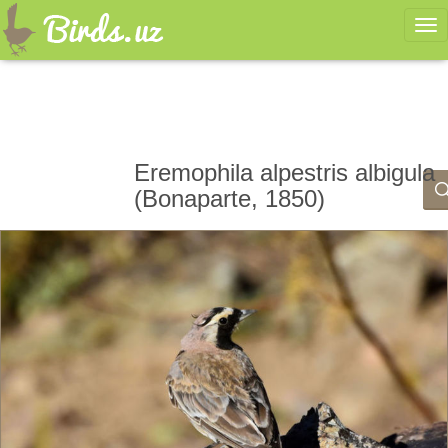
Ме
Eremophila alpestris albigula
(Bonaparte, 1850)