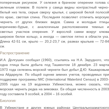
поперечным рисунком. У селезня в брачном оперении голова с
зеленым отливом. В полете у самца видны контрастный черно-
белый низ тела, серые сверху крылья, с широкой белой полосой
по краю, светлая спина. Последняя позволяет отличить морскую
чернеть от других близких видов. Самка и молодые птицы
коричнево-бурые, с аналогичным расположением темных и
светлых участков оперения. У взрослой самки вокруг клюва
широкое белое кольцо, а иногда — светлое пятно в области уха.
Длина 42-51 см, крыло — 20,2-23,7 см, размах крыльев — 72-84
см.
Распространение
И.А. Долгушин сообщал (1960), ссылаясь на Н.А. Зарудного, что
одна птица была добыта под Ташкентом 18 декабря. 23 марта
1973 года селезень морской чернети был добыт Д.Ю. Кашкаровым
на Айдаркуле. По общей оценке зимних учетов, проводимых при
поддержке программы IWC (International Waterbird Census) в 2003-
2005 годах на 19 водоемах Узбекистана, можно сказать, что
морская чернеть редка на зимовках. Ее общая численность в 2003
году составила 9 особей, в 2004 – 16 особей.
Биология
В Узбекистане и других южных районах Центральноазиатского