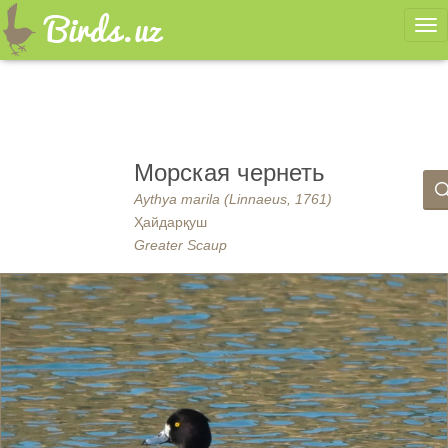
Ме
Морская чернеть
Aythya marila (Linnaeus, 1761)
Ҳайдарқуш
Greater Scaup