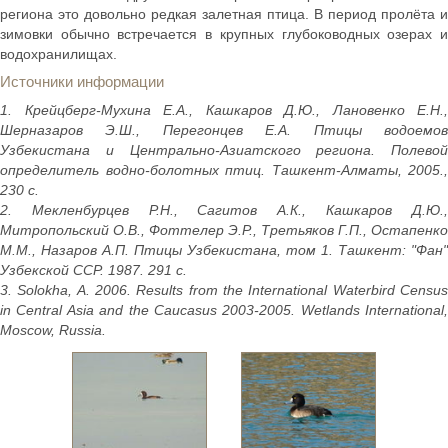
региона это довольно редкая залетная птица. В период пролёта и
зимовки обычно встречается в крупных глубоководных озерах и
водохранилищах.
Источники информации
1. Крейцберг-Мухина Е.А., Кашкаров Д.Ю., Лановенко Е.Н.,
Шерназаров Э.Ш., Перегонцев Е.А. Птицы водоемов
Узбекистана и Центрально-Азиатского региона. Полевой
определитель водно-болотных птиц. Ташкент-Алматы, 2005.,
230 с.
2. Мекленбурцев Р.Н., Сагитов А.К., Кашкаров Д.Ю.,
Митропольский О.В., Фоттелер Э.Р., Третьяков Г.П., Остапенко
М.М., Назаров А.П. Птицы Узбекистана, том 1. Ташкент: "Фан"
Узбекской ССР. 1987. 291 с.
3. Solokha, A. 2006. Results from the International Waterbird Census
in Central Asia and the Caucasus 2003-2005. Wetlands International,
Moscow, Russia.