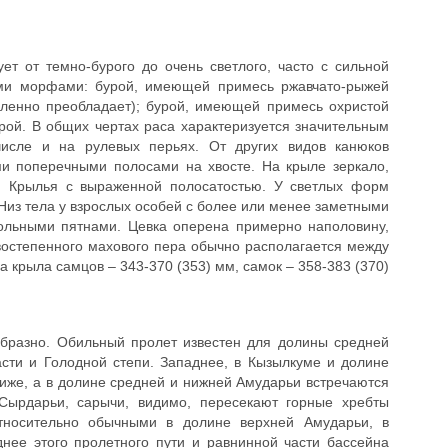
т от темно-бурого до очень светлого, часто с сильной
ыми морфами: бурой, имеющей примесь ржавчато-рыжей
сленно преобладает); бурой, имеющей примесь охристой
рой. В общих чертах раса характеризуется значительным
числе и на рулевых перьях. От других видов канюков
и поперечными полосами на хвосте. На крыле зеркало,
. Крылья с выраженной полосатостью. У светлых форм
 Низ тела у взрослых особей с более или менее заметными
ольными пятнами. Цевка оперена примерно наполовину,
востепенного махового пера обычно располагается между
 крыла самцов – 343-370 (353) мм, самок – 358-383 (370)
образно. Обильный пролет известен для долины средней
сти и Голодной степи. Западнее, в Кызылкуме и долине
иже, а в долине средней и нижней Амударьи встречаются
Сырдарьи, сарычи, видимо, пересекают горные хребты
относительно обычными в долине верхней Амударьи, в
днее этого пролетного пути и равнинной части бассейна