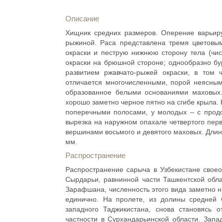
Описание
Хищник средних размеров. Оперение варьируе
рыжиной. Раса представлена тремя цветов
окраски и пеструю нижнюю сторону тела (чи
окраски на брюшной стороне; однообразно бу
развитием ржавчато-рыжей окраски, в том 
отличается многочисленными, порой неясным
образованное белыми основаниями маховых
хорошо заметно черное пятно на сгибе крыла.
поперечными полосами, у молодых – с прод
вырезка на наружном опахале четвертого пер
вершинами восьмого и девятого маховых. Длина
мм.
Распространение
Распространение сарыча в Узбекистане свое
Сырдарьи, равнинной части Ташкентской обла
Зарафшана, численность этого вида заметно н
единично. На пролете, из долины средней 
западного Таджикистана, снова становясь 
частности в Сурхандарьинской области. Запа