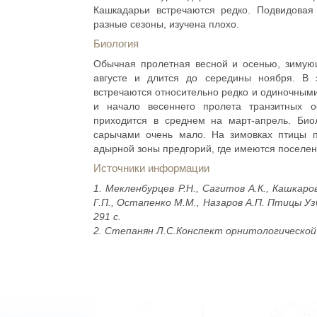
Кашкадарьи встречаются редко. Подвидовая
разные сезоны, изучена плохо.
Биология
Обычная пролетная весной и осенью, зимующ
августе и длится до середины ноября. В
встречаются относительно редко и одиночным
и начало весеннего пролета транзитных о
приходится в среднем на март-апрель. Би
сарычами очень мало. На зимовках птицы п
адырной зоны предгорий, где имеются поселе
Источники информации
1. Мекленбурцев Р.Н., Сагитов А.К., Кашкар
Г.П., Остапенко М.М., Назаров А.П. Птицы Уз
291 с.
2. Степанян Л.С.Конспект орнитологической ф