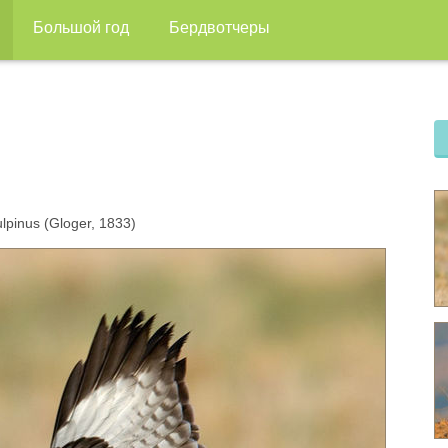
Большой год
Бердвотчеры
pinus (Gloger, 1833)