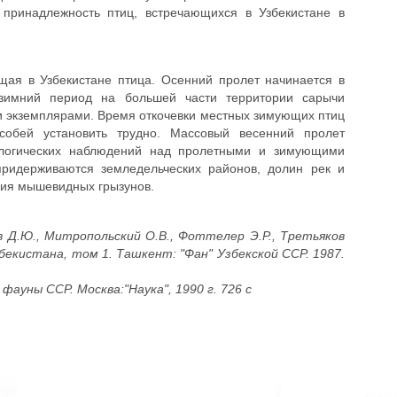
 принадлежность птиц, встречающихся в Узбекистане в
ая в Узбекистане птица. Осенний пролет начинается в
 зимний период на большей части территории сарычи
и экземплярами. Время откочевки местных зимующих птиц
собей установить трудно. Массовый весенний пролет
ологических наблюдений над пролетными и зимующими
ридерживаются земледельческих районов, долин рек и
ния мышевидных грызунов.
ов Д.Ю., Митропольский О.В., Фоттелер Э.Р., Третьяков
бекистана, том 1. Ташкент: "Фан" Узбекской ССР. 1987.
ауны ССР. Москва:"Наука", 1990 г. 726 с