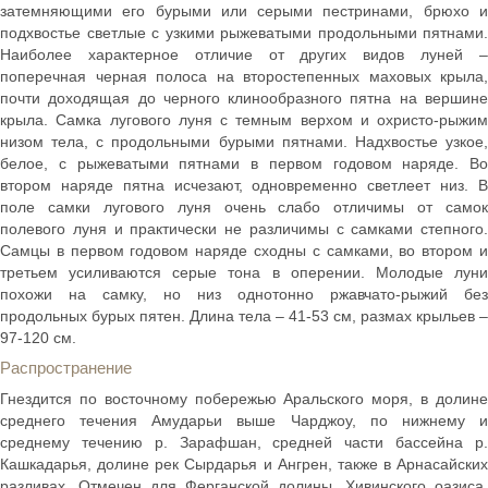
затемняющими его бурыми или серыми пестринами, брюхо и
подхвостье светлые с узкими рыжеватыми продольными пятнами.
Наиболее характерное отличие от других видов луней –
поперечная черная полоса на второстепенных маховых крыла,
почти доходящая до черного клинообразного пятна на вершине
крыла. Самка лугового луня с темным верхом и охристо-рыжим
низом тела, с продольными бурыми пятнами. Надхвостье узкое,
белое, с рыжеватыми пятнами в первом годовом наряде. Во
втором наряде пятна исчезают, одновременно светлеет низ. В
поле самки лугового луня очень слабо отличимы от самок
полевого луня и практически не различимы с самками степного.
Самцы в первом годовом наряде сходны с самками, во втором и
третьем усиливаются серые тона в оперении. Молодые луни
похожи на самку, но низ однотонно ржавчато-рыжий без
продольных бурых пятен. Длина тела – 41-53 см, размах крыльев –
97-120 см.
Распространение
Гнездится по восточному побережью Аральского моря, в долине
среднего течения Амударьи выше Чарджоу, по нижнему и
среднему течению р. Зарафшан, средней части бассейна р.
Кашкадарья, долине рек Сырдарья и Ангрен, также в Арнасайских
разливах. Отмечен для Ферганской долины, Хивинского оазиса,