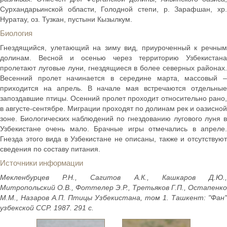
Сурхандарьинской области, Голодной степи, р. Зарафшан, хр.
Нуратау, оз. Тузкан, пустыни Кызылкум.
Биология
Гнездящийся, улетающий на зиму вид, приуроченный к речным
долинам. Весной и осенью через территорию Узбекистана
пролетают луговые луни, гнездящиеся в более северных районах.
Весенний пролет начинается в середине марта, массовый –
приходится на апрель. В начале мая встречаются отдельные
запоздавшие птицы. Осенний пролет проходит относительно рано,
в августе-сентябре. Миграции проходят по долинам рек и оазисной
зоне. Биологических наблюдений по гнездованию лугового луня в
Узбекистане очень мало. Брачные игры отмечались в апреле.
Гнезда этого вида в Узбекистане не описаны, также и отсутствуют
сведения по составу питания.
Источники информации
Мекленбурцев Р.Н., Сагитов А.К., Кашкаров Д.Ю.,
Митропольский О.В., Фоттелер Э.Р., Третьяков Г.П., Остапенко
М.М., Назаров А.П. Птицы Узбекистана, том 1. Ташкент: "Фан"
узбекской ССР. 1987. 291 с.