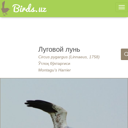
Ме
Луговой лунь
Circus pygargus (Linnaeus, 1758)
Ўтлоқ бўктаргиси
Montagu's Harrier