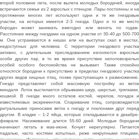
второй половине лета, после вылета молодых бородачей, иногда
встречаются семьи из 2 взрослых с птенцом. Пары постоянны и на
протяжении многих лет используют одни и те же гнездовые
участки, на которых имеется 2-3 гнезда. Одно и то же место
бородач может занимать ежегодно или менять по годам.
Расстояние между гнездами на одном участке от 30-40 до 500-700
м. Они устраиваются в нишах или на выступах скал в местах,
недоступных для человека. С территории гнездового участка
активно, с длительным преследованием изгоняются взрослые
особи других пар, в то же время присутствие неполовозрелых
особей особого беспокойства не вызывает. Также спокойно
относятся бородачи к присутствию в пределах гнездового участка
других видов хищных птиц, позже приступающих к размножению.
Гнездо представляет собой массивную постройку из веток
миндаля. Лоток выстилается обрывками шкур, шерстью, тряпками,
кошмой. В гнезде много остатков костей, черепов, погадок и
известняковых экскрементов. Спаривание птиц, сопровождается
ритуальными приносами веток к гнезду и поклонами друг перед
другом. В кладке – 1-2 яйца, которые откладываются в декабре-
феврале. Насиживание длится 55-60 дней. Молодые бородачи
начинают летать в мае-июне. Кочует нерегулярно. Питается
падалью, часто костями копытных, реже некрупными птицами,