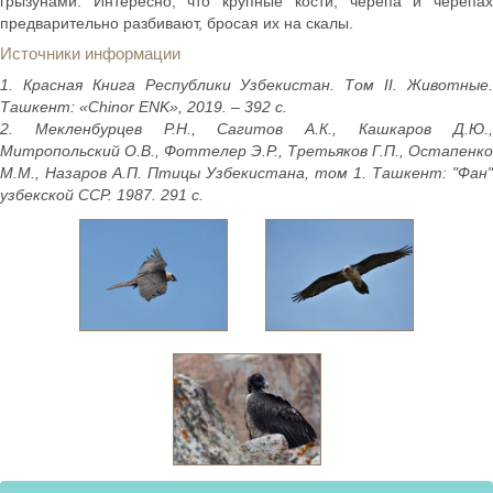
грызунами. Интересно, что крупные кости, черепа и черепах
предварительно разбивают, бросая их на скалы.
Источники информации
1. Красная Книга Республики Узбекистан. Том II. Животные.
Ташкент: «Chinor ENK», 2019. – 392 с.
2. Мекленбурцев Р.Н., Сагитов А.К., Кашкаров Д.Ю.,
Митропольский О.В., Фоттелер Э.Р., Третьяков Г.П., Остапенко
М.М., Назаров А.П. Птицы Узбекистана, том 1. Ташкент: "Фан"
узбекской ССР. 1987. 291 с.