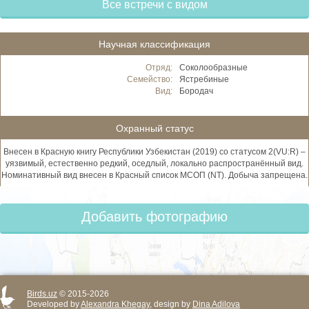
Все встречи с видом
Научная классификация
Отряд:
Соколообразные
Семейство:
Ястребиные
Вид:
Бородач
Охранный статус
Внесен в Красную книгу Республики Узбекистан (2019) со статусом 2(VU:R) –
уязвимый, естественно редкий, оседлый, локально распространённый вид.
Номинативный вид внесен в Красный список МСОП (NT). Добыча запрещена.
Добавить фотографию
Birds.uz
© 2015-2026
Developed by
Alexandra Khegay
, design by
Dina Adilova