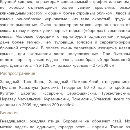
Крупный хищник, по размерам сопоставимый с грифом или сипом,
но хорошо отличающийся более узкими крыльями, резко
клиновидным хвостом и общим более стройным обликом. Хвост и
крылья однообразно черноватые, низ тела охристый, грудь и
зашеек рыжеватые. Очень характерная четкая черная полоса от
клюва к глазу и пучок узких черных перьев («борода») в основании
клюва. Молодые бородачи с черно-бурой одноцветной, иногда
даже более темной, чем туловище, головой и серовато-бурой
брюшной стороной. В полете очень характерно изогнутые назад
крылья, при скольжении часто полусложенные. При быстром
полете перья крыльев издают очень своеобразный дребезжащий
звук. Длина тела – 95-125 см, размах крыльев – 275-308 см.
Распространение
Западный Тянь-Шань, Западный Памиро-Алай (гнездование).
Пустыня Кызылкум (кочевки). Гнездится 50-70 пар по хребтах
Кугитанг, Бабатаг, Гиссарский, Зерафшанский, Туркестанский,
Нуратау, Чаткальский, Кураминский, Пскемский, Угамский, всего по
данным на 2009 год около 200 особей.
Биология
Гнездящаяся, оседлая птица. Бородачи не образуют стай. Их
можно видеть по одиночке, гораздо реже – парами. Только во