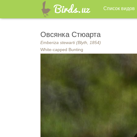
Список видов
Овсянка Стюарта
Emberiza stewarti (Blyth, 1854)
White-capped Bunting