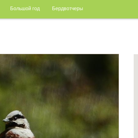
Большой год
Бердвотчеры