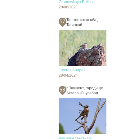
Granovskaya Relisa
20/06/2021
Ташкентская обл.,
57
Таваксай
Ожегов Андрей
28/04/2024
г. Ташкент, городище
58
Актепа Юнусабад
Райков Александр