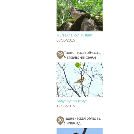
Murzakhanov Rustam
03/05/2015
Ташкентская область,
29
Чаткальский хребе
Абдураупов Тимур
17/05/2015
Ташкентская область,
30
Янгиабад