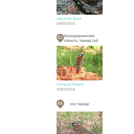
Адылова Дина
08/05/2016
Кашкадарьинская
43
область, Чакчар сай
Грицына Мария
30/04/2016
44
пос.Чакчар