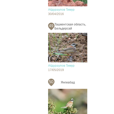
Абдураупов Тимур
30/04/2016
Ташкентская область,
49
Бельдерсай
Абдураупов Тимур
17/05/2019
50
Янгиабад