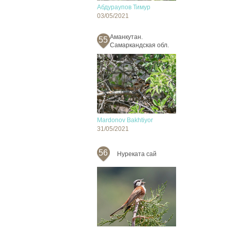
Абдураупов Тимур
03/05/2021
Аманкутан.
55
Самаркандская обл.
Mardonov Bakhtiyor
31/05/2021
56
Нуреката сай