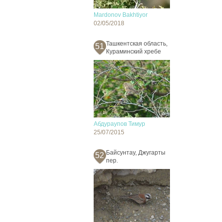
Mardonov Bakhtiyor
02/05/2018
Ташкентская область,
51
Кураминский хребе
Абдураупов Тимур
25/07/2015
Байсунтау, Джугарты
52
пер.