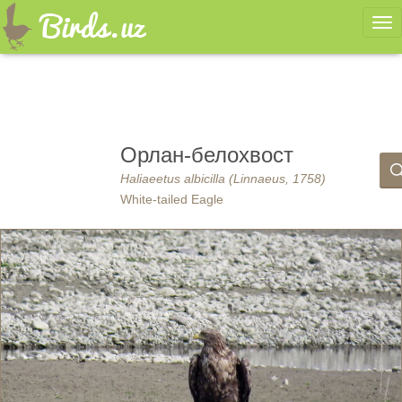
Ме
Орлан-белохвост
Haliaeetus albicilla (Linnaeus, 1758)
White-tailed Eagle