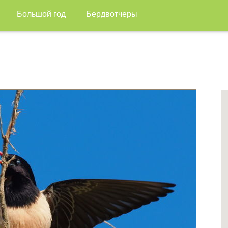
Большой год
Бердвотчеры