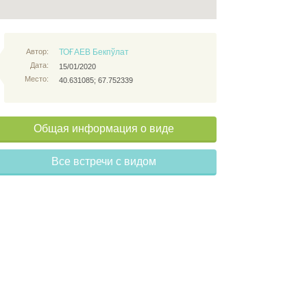
Автор:
ТОҒАЕВ Бекпўлат
Дата:
15/01/2020
Место:
40.631085; 67.752339
Общая информация о виде
Все встречи с видом