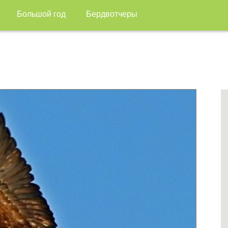
Большой год
Бердвотчеры