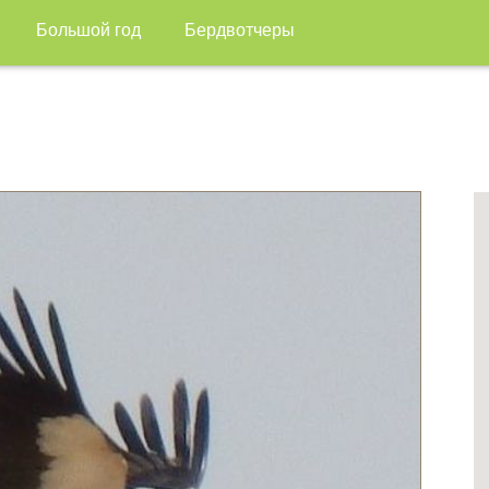
Большой год
Бердвотчеры