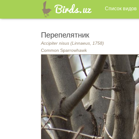
Список видов
Перепелятник
Accipiter nisus (Linnaeus, 1758)
Common Sparrowhawk