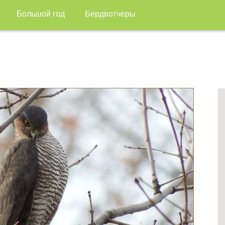
Большой год
Бердвотчеры