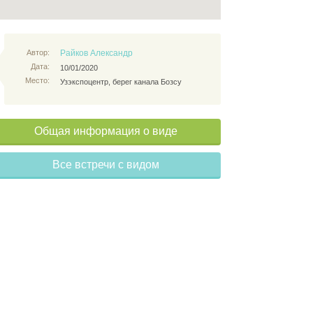
Автор:
Райков Александр
Дата:
10/01/2020
Место:
Узэкспоцентр, берег канала Бозсу
Общая информация о виде
Все встречи с видом