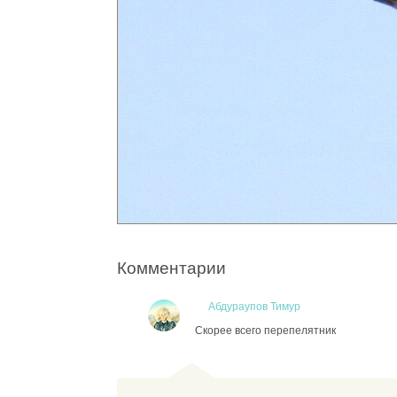
Комментарии
Абдураупов Тимур
Скорее всего перепелятник