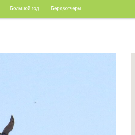
Большой год
Бердвотчеры