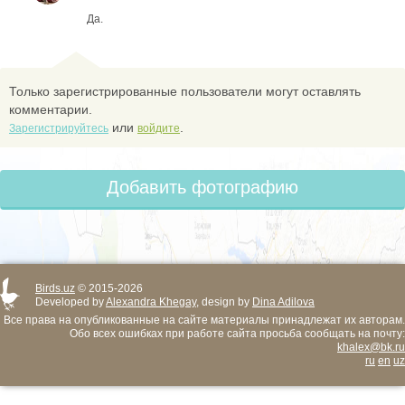
Да.
Только зарегистрированные пользователи могут оставлять
комментарии.
или
.
Зарегистрируйтесь
войдите
Добавить фотографию
Birds.uz
© 2015-2026
Developed by
Alexandra Khegay
, design by
Dina Adilova
Все права на опубликованные на сайте материалы принадлежат их авторам.
Обо всех ошибках при работе сайта просьба сообщать на почту:
khalex@bk.ru
ru
en
uz