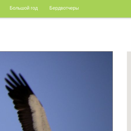
Большой год
Бердвотчеры