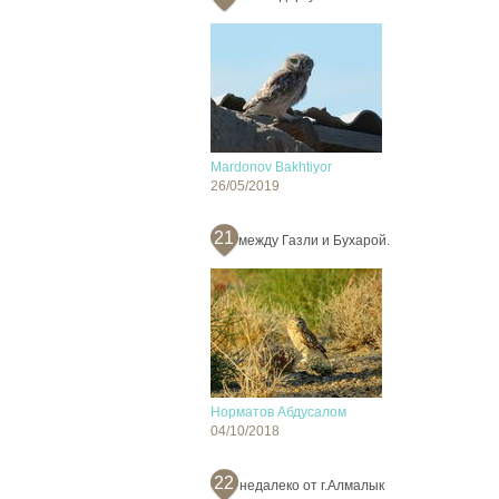
Mardonov Bakhtiyor
26/05/2019
21
между Газли и Бухарой.
Норматов Абдусалом
04/10/2018
22
недалеко от г.Алмалык