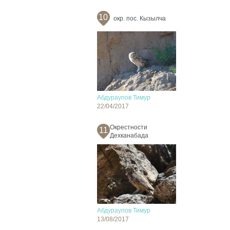
10
окр. пос. Кызылча
Абдураупов Тимур
22/04/2017
Окрестности
11
Дехканабада
Абдураупов Тимур
13/08/2017