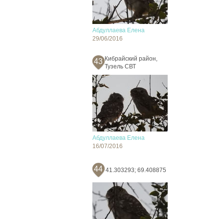
Абдуллаева Елена
29/06/2016
Кибрайский район,
43
Тузель СВТ
Абдуллаева Елена
16/07/2016
44
41.303293; 69.408875