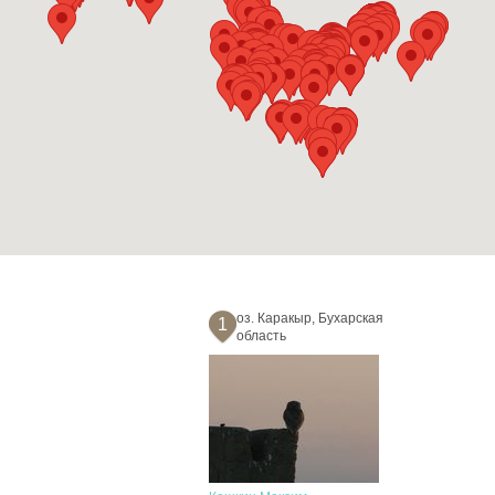
оз. Каракыр, Бухарская
1
область