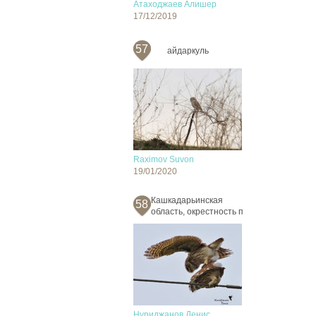
Атаходжаев Алишер
17/12/2019
57
айдаркуль
Raximov Suvon
19/01/2020
Кашкадарьинская
58
область, окрестность п
Нуриджанов Денис