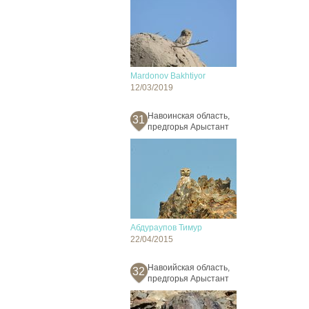
Mardonov Bakhtiyor
12/03/2019
Навоинская область,
31
предгорья Арыстант
Абдураупов Тимур
22/04/2015
Навоийская область,
32
предгорья Арыстант