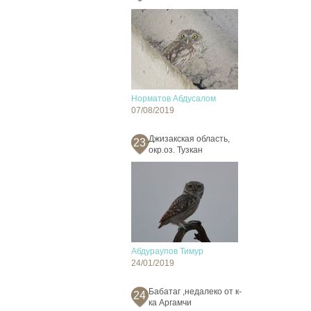
Норматов Абдусалом
07/08/2019
Джизакская область,
23
окр.оз. Тузкан
Абдураупов Тимур
24/01/2019
Бабатаг ,недалеко от к-
24
ка Аргамчи