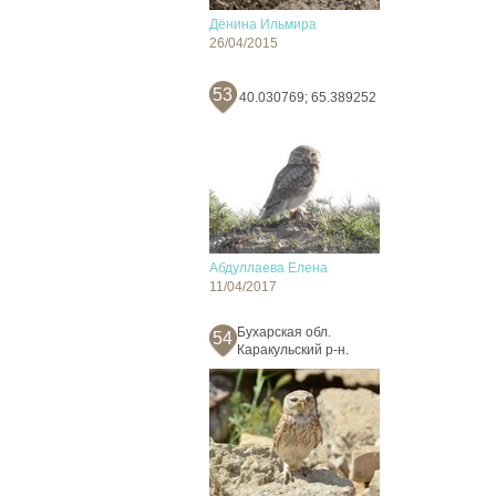
Дёнина Ильмира
26/04/2015
53
40.030769; 65.389252
Абдуллаева Елена
11/04/2017
Бухарская обл.
54
Каракульский р-н.