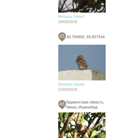
Mobarra Saeed
29/06/2016
45
40.794682; 65.857544
Mobarra Saeed
22/05/2016
Ташкентская область,
46
Чиназ, Ишанабад