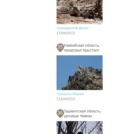
Нуриджанов Денис
17/04/2015
Навоийская область,
35
предгорья Арыстант
Грицына Мария
21/04/2015
Ташкентская область,
36
урочище Чимган