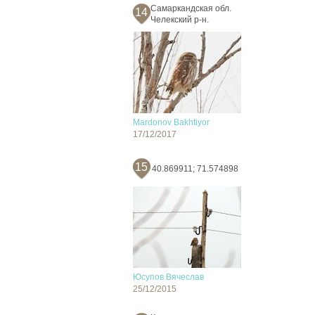
Самаркандская обл.
14
Челекский р-н.
Mardonov Bakhtiyor
17/12/2017
15
40.869911; 71.574898
Юсупов Вячеслав
25/12/2015