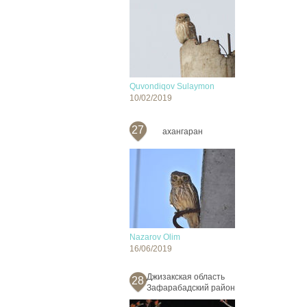
Quvondiqov Sulaymon
10/02/2019
27
ахангаран
Nazarov Olim
16/06/2019
Джизакская область
28
Зафарабадский район