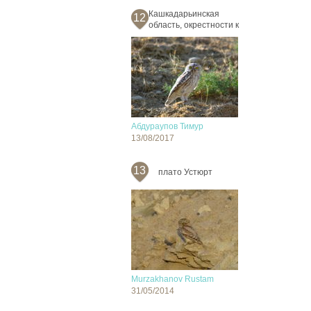
Кашкадарьинская
12
область, окрестности к
Абдураупов Тимур
13/08/2017
13
плато Устюрт
Murzakhanov Rustam
31/05/2014