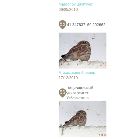
Mardonov Bakhtiyor
06/05/2019
55
41.347837; 69.202662
Атаходжаев Алишер
17/12/2019
Национальный
56
университет
Узбекистана