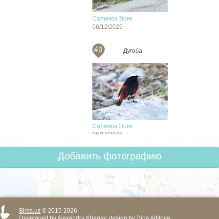
Салимов Эрик
06/12/2025
49
Дугоба
Салимов Эрик
06/12/2025
Добавить фотографию
Birds.uz
© 2015-2026
Developed by
Alexandra Khegay
, design by
Dina Adilova