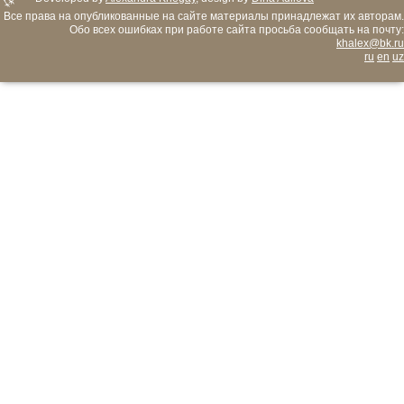
Все права на опубликованные на сайте материалы принадлежат их авторам.
Обо всех ошибках при работе сайта просьба сообщать на почту:
khalex@bk.ru
ru
en
uz