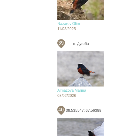
Nazarov Olim
11/03/2025
39
п. Дугоба
Almazova Marina
08/02/2026
40
38.535547; 67.56388