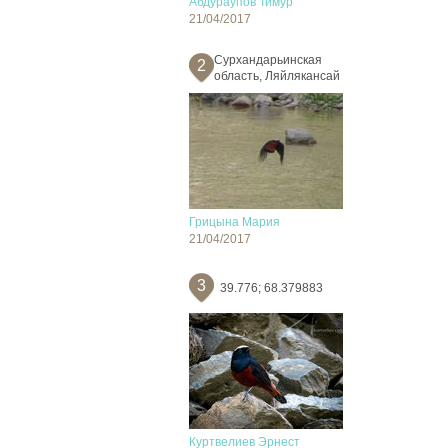
Абдураупов Тимур
21/04/2017
Сурхандарьинская
2
область, Ляйлякансай
Грицына Мария
21/04/2017
3
39.776; 68.379883
Куртвелиев Эрнест