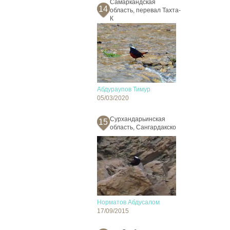
Самаркандская
14
область, перевал Тахта-
К
Абдураупов Тимур
05/03/2020
Сурхандарьинская
15
область, Сангардакско
Норматов Абдусалом
17/09/2015