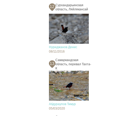
Сурхандарьинская
12
область, Ляйлякансай
Нуриджанов Денис
08/11/2016
Самаркандская
13
область, перевал Тахта-
К
Абдураупов Тимур
05/03/2020