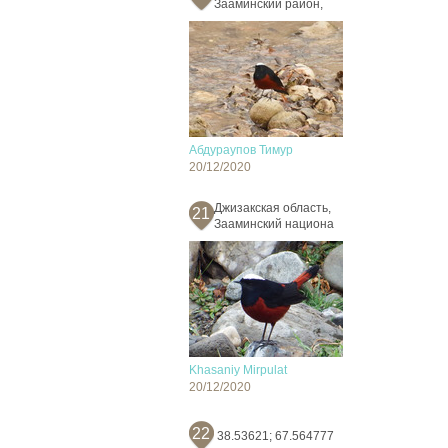
Зааминский район,
Абдураупов Тимур
20/12/2020
Джизакская область,
21
Зааминский национа
Khasaniy Mirpulat
20/12/2020
22
38.53621; 67.564777