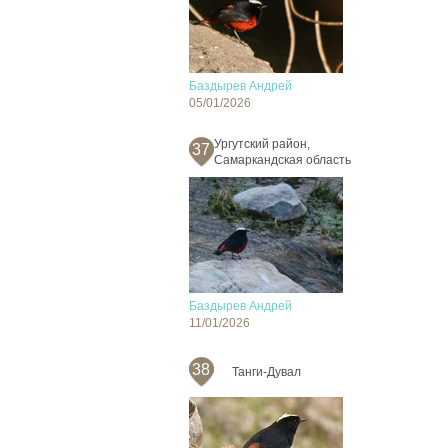
Баздырев Андрей
05/01/2026
Ургутский район,
37
Самаркандская область
Баздырев Андрей
11/01/2026
38
Танги-Дувал