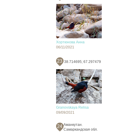
Хортюнова Анна
06/11/2021
23
38.714695; 67.297479
Granovskaya Relisa
09/09/2021
Аманкутан.
24
Самаркандская обл.