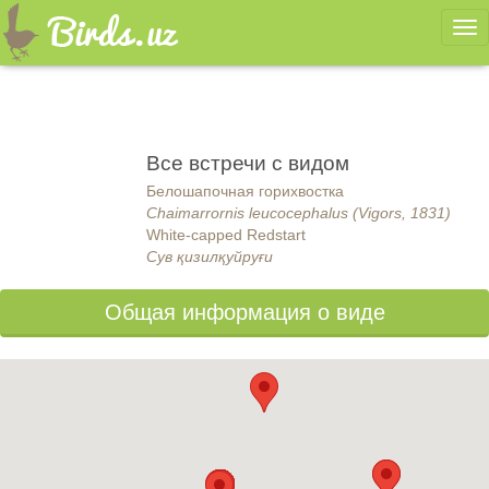
Ме
Все встречи с видом
Белошапочная горихвостка
Chaimarrornis leucocephalus (Vigors, 1831)
White-capped Redstart
Сув қизилқуйруғи
Общая информация о виде