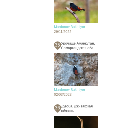
Mardonov Bakhtiyor
29/11/2022
Урочище Аманкутан,
35
Самаркандская обл.
Mardonov Bakhtiyor
02/03/2023
Дугоба, Джизакская
36
область