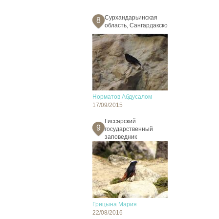
Сурхандарьинская
8
область, Сангардакско
Норматов Абдусалом
17/09/2015
Гиссарский
9
государственный
заповедник
Грицына Мария
22/08/2016