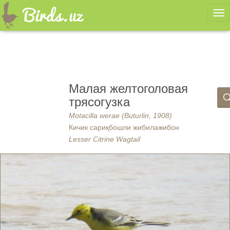
Ме
Малая желтоголовая
трясогузка
Motacilla werae (Buturlin, 1908)
Кичик сариқбошли жибилажибон
Lesser Citrine Wagtail