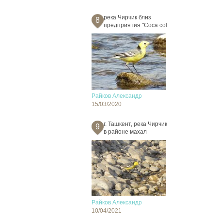
река Чирчик близ
8
предприятия "Coca col
Райков Александр
15/03/2020
г. Ташкент, река Чирчик
9
в районе махал
Райков Александр
10/04/2021