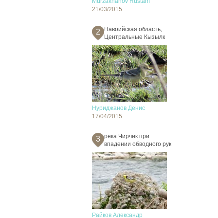
Murzakhanov Rustam
21/03/2015
Навоийская область,
2
Центральные Кызылк
Нуриджанов Денис
17/04/2015
река Чирчик при
3
впадении обводного рук
Райков Александр