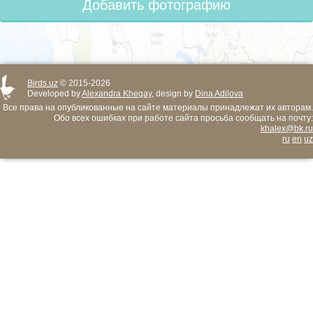
Добавить фотографию
Birds.uz
© 2015-2026
Developed by
Alexandra Khegay
, design by
Dina Adilova
Все права на опубликованные на сайте материалы принадлежат их авторам.
Обо всех ошибках при работе сайта просьба сообщать на почту:
khalex@bk.ru
ru
en
uz