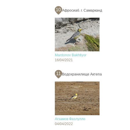
10
Афросиаб. г. Самарканд
Mardonov Bakhtiyor
16/04/2021
11
Водохранилище Актепа
Агзамов Фазлулло
04/04/2022