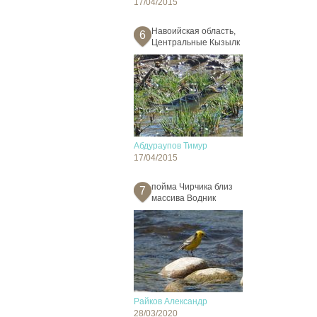
17/04/2015
Навоийская область,
6
Центральные Кызылк
Абдураупов Тимур
17/04/2015
пойма Чирчика близ
7
массива Водник
Райков Александр
28/03/2020