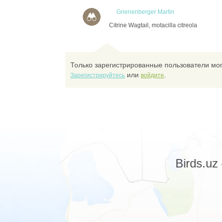
Grienenberger Martin
Citrine Wagtail, motacilla citreola
Только зарегистрированные пользователи мог
или
.
Зарегистрируйтесь
войдите
Birds.u