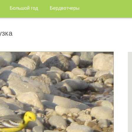
Большой год
Бердвотчеры
узка