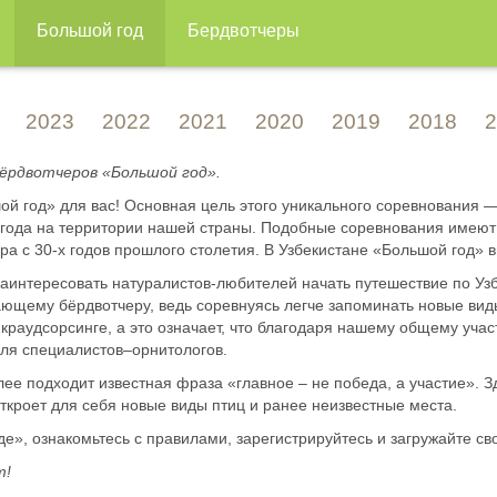
Большой год
Бердвотчеры
2023
2022
2021
2020
2019
2018
2
бёрдвотчеров «Большой год».
шой год» для вас! Основная цель этого уникального соревнования
го года на территории нашей страны. Подобные соревнования име
ра с 30-х годов прошлого столетия. В Узбекистане «Большой год» 
аинтересовать натуралистов-любителей начать путешествие по Узбе
ющему бёрдвотчеру, ведь соревнуясь легче запоминать новые виды
краудсорсинге, а это означает, что благодаря нашему общему уча
для специалистов–орнитологов.
ее подходит известная фраза «главное – не победа, а участие». З
откроет для себя новые виды птиц и ранее неизвестные места.
е», ознакомьтесь с правилами, зарегистрируйтесь и загружайте сво
т!