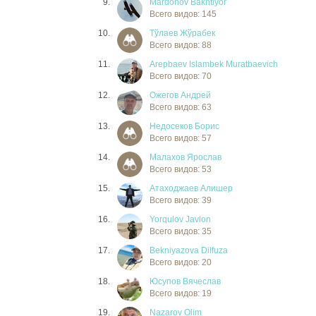
9.
Mardonov Bakhtiyor
Всего видов: 145
10.
Тўлаев Жўрабек
Всего видов: 88
11.
Arepbaev Islambek Muratbaevich
Всего видов: 70
12.
Ожегов Андрей
Всего видов: 63
13.
Недосеков Борис
Всего видов: 57
14.
Малахов Ярослав
Всего видов: 53
15.
Атаходжаев Алишер
Всего видов: 39
16.
Yorqulov Javlon
Всего видов: 35
17.
Bekniyazova Dilfuza
Всего видов: 20
18.
Юсупов Вячеслав
Всего видов: 19
19.
Nazarov Olim