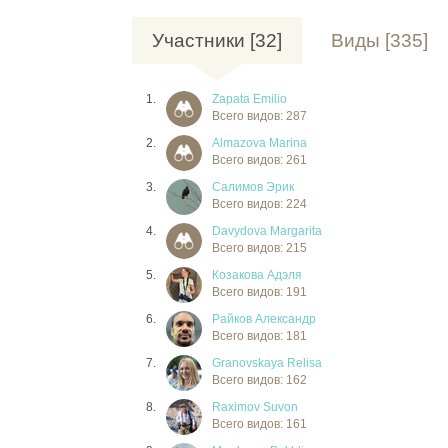
Участники [32]
Виды [335]
1.
Zapata Emilio
Всего видов: 287
2.
Almazova Marina
Всего видов: 261
3.
Салимов Эрик
Всего видов: 224
4.
Davydova Margarita
Всего видов: 215
5.
Козакова Адэля
Всего видов: 191
6.
Райков Александр
Всего видов: 181
7.
Granovskaya Relisa
Всего видов: 162
8.
Raximov Suvon
Всего видов: 161